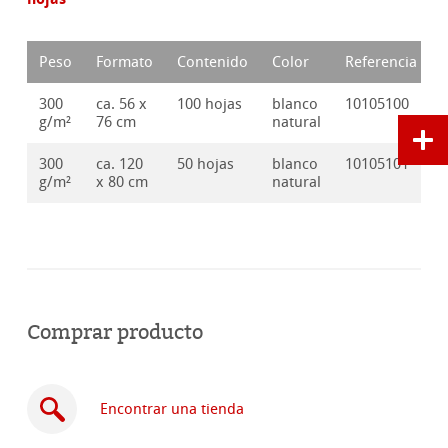
Peso
Formato
Contenido
Color
Referencia
300
ca. 56 x
100 hojas
blanco
10105100
g/m²
76 cm
natural
300
ca. 120
50 hojas
blanco
10105101
g/m²
x 80 cm
natural
Comprar producto
Encontrar una tienda