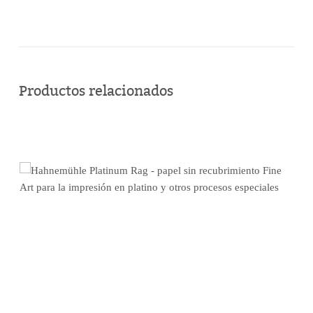
Comprar
en
Productos relacionados
línea