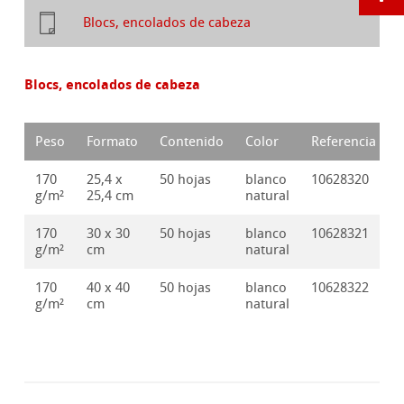
Blocs, encolados de cabeza
Blocs, encolados de cabeza
Peso
Formato
Contenido
Color
Referencia
170
25,4 x
50 hojas
blanco
10628320
g/m²
25,4 cm
natural
170
30 x 30
50 hojas
blanco
10628321
g/m²
cm
natural
170
40 x 40
50 hojas
blanco
10628322
g/m²
cm
natural