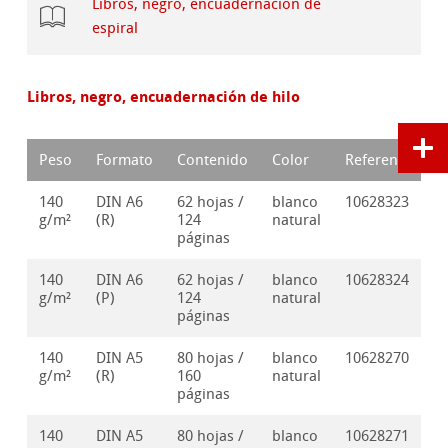
Libros, negro, encuadernación de
espiral
Libros, negro, encuadernación de hilo
Peso
Formato
Contenido
Color
Referencia
140
DIN A6
62 hojas /
blanco
10628323
g/m²
(R)
124
natural
páginas
140
DIN A6
62 hojas /
blanco
10628324
g/m²
(P)
124
natural
páginas
140
DIN A5
80 hojas /
blanco
10628270
g/m²
(R)
160
natural
páginas
140
DIN A5
80 hojas /
blanco
10628271