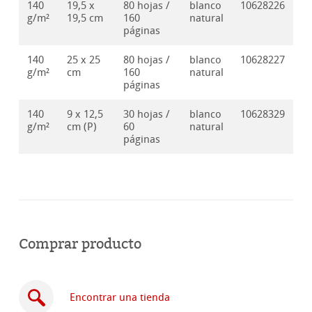
140
19,5 x
80 hojas /
blanco
10628226
g/m²
19,5 cm
160
natural
páginas
140
25 x 25
80 hojas /
blanco
10628227
g/m²
cm
160
natural
páginas
140
9 x 12,5
30 hojas /
blanco
10628329
g/m²
cm (P)
60
natural
páginas
Comprar producto
Encontrar una tienda