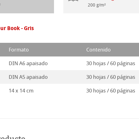
seño Stella
²
200 g/m²
r Book - Gris
Formato
Contenido
DIN A6 apaisado
30 hojas / 60 páginas
DIN A5 apaisado
30 hojas / 60 páginas
14 x 14 cm
30 hojas / 60 páginas
roducto