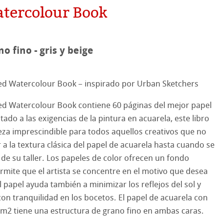
tercolour Book
hle
on
ooth
oto
no fino - gris y beige
tured
es ICC
d Watercolour Book – inspirado por Urban Sketchers
ellence Program
d Watercolour Book contiene 60 páginas del mejor papel
& QT Albums
InkJet FineArt
cos de Hahnemuehle
ado a las exigencias de la pintura en acuarela, este libro
eza imprescindible para todos aquellos creativos que no
ahnemühle
ticate
 Watercolour
a la textura clásica del papel de acuarela hasta cuando se
de su taller. Los papeles de color ofrecen un fondo
nemühle
tinum Rag
Ingres Pastel
ermite que el artista se concentre en el motivo que desea
el papel ayuda también a minimizar los reflejos del sol y
bado
 Sketch
oks
con tranquilidad en los bocetos. El papel de acuarela con
m2 tiene una estructura de grano fino en ambas caras.
s con lápiz
jo