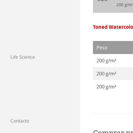
Papeles para Di
200 g/m
Pinturas 2017
Pinturas 2016
Toned Watercolou
Peso
Life Science
200 g/m²
200 g/m²
200 g/m²
Contacto
Filiales
Comprar p