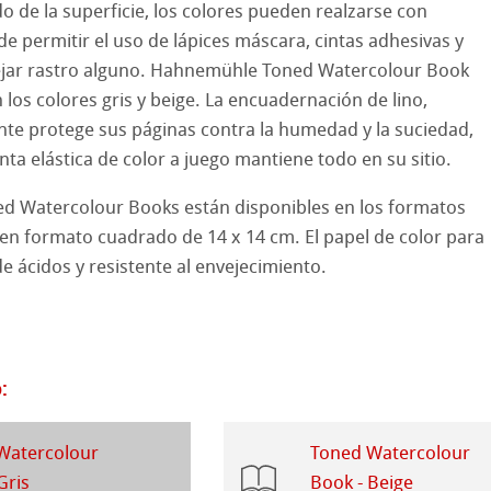
o de la superficie, los colores pueden realzarse con
de permitir el uso de lápices máscara, cintas adhesivas y
e cilíndrico
el
ejar rastro alguno. Hahnemühle Toned Watercolour Book
d Questions
n los colores gris y beige. La encuadernación de lino,
 y Acrílico
ente protege sus páginas contra la humedad y la suciedad,
nta elástica de color a juego mantiene todo en su sitio.
ession Watercolour
ño
d Watercolour Books están disponibles en los formatos
bado
o en formato cuadrado de 14 x 14 cm. El papel de color para
ahnemühle
de ácidos y resistente al envejecimiento.
s
rentes
rt
rados
ísticos
:
y Protección
o
roductos
Watercolour
Toned Watercolour
Gris
Book - Beige