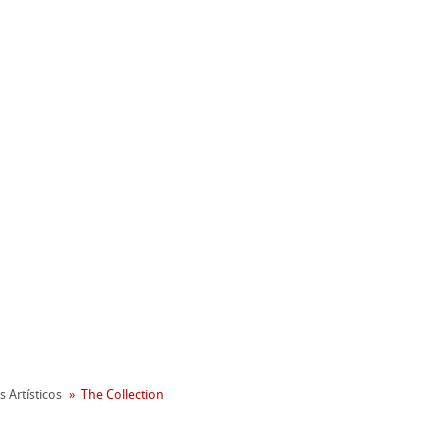
nemühle
oambiental
s Artísticos
The Collection
reen Rooster
apel