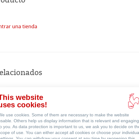
trar una tienda
Comprar
en
línea
relacionados
Eventos
This website
uses cookies!
We use cookies. Some of them are necessary to make the website
usable. Others help us display information that is relevant and engaging
to you. As data protection is important to us, we ask you to decide on th
scope of use. You can either accept all cookies or choose your individua
settings. You can withdraw your consent at any time by reopening this