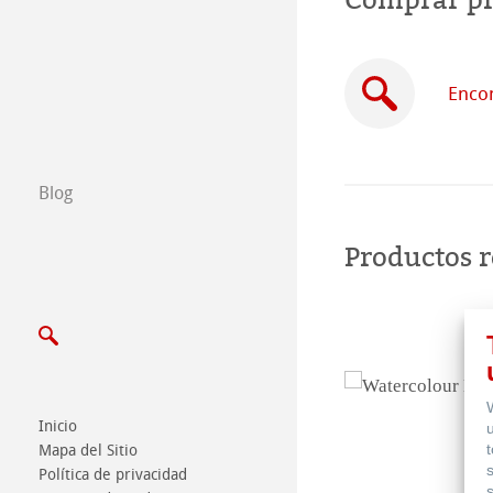
Dónde comprar
B2B
Encon
Certified Studios
Blog
Escribenos
Productos 
Exposiciones y 
Inicio
Mapa del Sitio
Política de privacidad