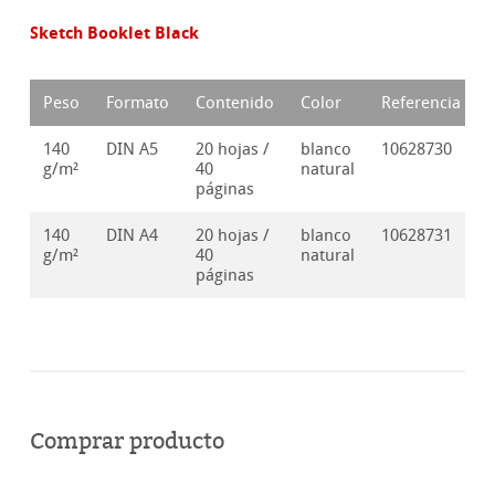
Sketch Booklet Black
Peso
Formato
Contenido
Color
Referencia
140
DIN A5
20 hojas /
blanco
10628730
g/m²
40
natural
páginas
140
DIN A4
20 hojas /
blanco
10628731
g/m²
40
natural
páginas
Comprar producto