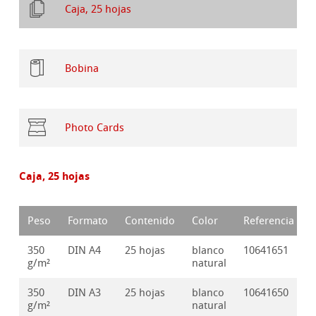
Caja, 25 hojas
Bobina
Photo Cards
Caja, 25 hojas
Peso
Formato
Contenido
Color
Referencia
350
DIN A4
25 hojas
blanco
10641651
g/m²
natural
350
DIN A3
25 hojas
blanco
10641650
g/m²
natural