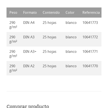
Peso
Formato
Contenido
Color
Referencia
290
DIN A4
25 hojas
blanco
10641773
g/m²
290
DIN A3
25 hojas
blanco
10641772
g/m²
290
DIN A3+
25 hojas
blanco
10641771
g/m²
290
DIN A2
25 hojas
blanco
10641770
g/m²
Comprar producto