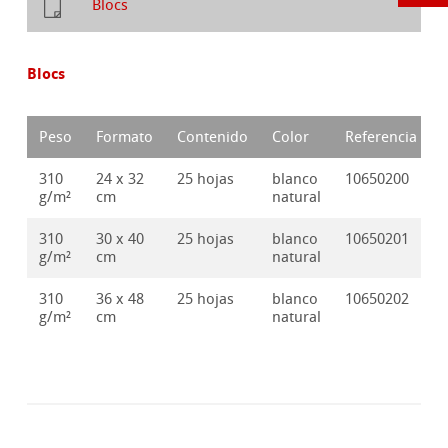
Blocs
Blocs
Peso
Formato
Contenido
Color
Referencia
310
24 x 32
25 hojas
blanco
10650200
g/m²
cm
natural
310
30 x 40
25 hojas
blanco
10650201
g/m²
cm
natural
310
36 x 48
25 hojas
blanco
10650202
g/m²
cm
natural