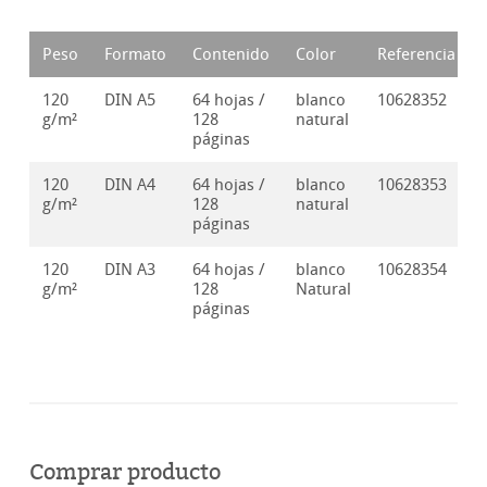
Peso
Formato
Contenido
Color
Referencia
120
DIN A5
64 hojas /
blanco
10628352
g/m²
128
natural
páginas
120
DIN A4
64 hojas /
blanco
10628353
g/m²
128
natural
páginas
120
DIN A3
64 hojas /
blanco
10628354
g/m²
128
Natural
páginas
Comprar producto