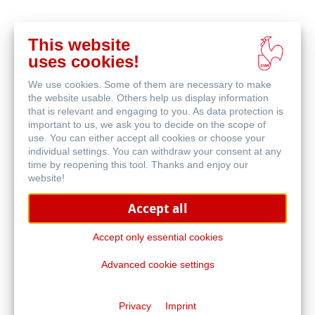
This website
Comprar
uses cookies!
en
Productos relacionados
línea
We use cookies. Some of them are necessary to make
the website usable. Others help us display information
that is relevant and engaging to you. As data protection is
important to us, we ask you to decide on the scope of
use. You can either accept all cookies or choose your
individual settings. You can withdraw your consent at any
time by reopening this tool. Thanks and enjoy our
website!
Accept all
Accept only essential cookies
Advanced cookie settings
Bloc de Paletas
Privacy
Imprint