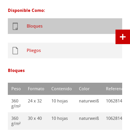
Disponible Como:
Bloques
Pliegos
Bloques
Peso
Formato
Contenido
Color
Referencia
360
24 x 32
10 hojas
naturweiß
10628140
g/m²
360
30 x 40
10 hojas
naturweiß
10628141
g/m²