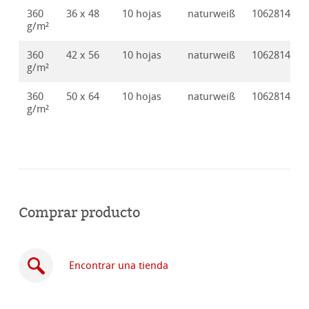
360
36 x 48
10 hojas
naturweiß
10628142
g/m²
360
42 x 56
10 hojas
naturweiß
10628144
g/m²
360
50 x 64
10 hojas
naturweiß
10628143
g/m²
Comprar producto
Encontrar una tienda