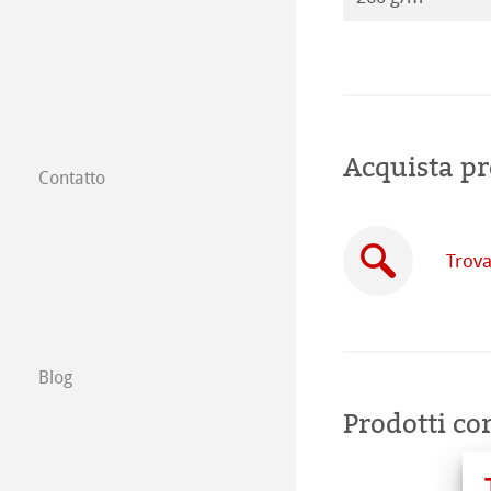
Acquista pr
Contatto
Filiali
Trova un rivendi
Trova
Commercio tra 
Scrivici
Blog
Prodotti cor
Esposizioni ed E