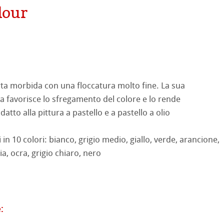
lour
ooth
oto
tured
ellence Program
ti Hahnemühle
arta morbida con una floccatura molto fine. La sua
profili
& QT Albums
neArt Inkjet
ta favorisce lo sfregamento del colore e lo rende
 Watercolour
atto alla pittura a pastello e a pastello a olio
ahnemühle
ticate
Ingres Pastel
 in 10 colori: bianco, grigio medio, giallo, verde, arancione,
nemühle
tinum Rag
ia, ocra, grigio chiaro, nero
 Sketch
oks
 Classici
no
rello fatta a mano
segno
i
: