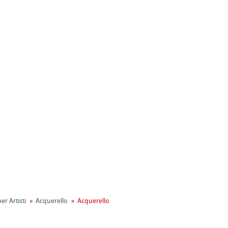
ahnemühle
entale
tiva Green Rooster
rta
er Artisti
Acquerello
Acquerello
on
mpa