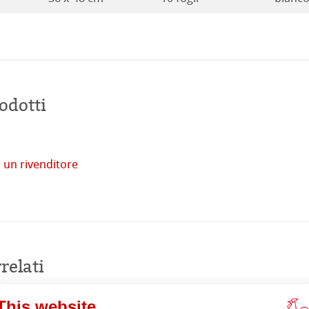
odotti
tore
 un rivenditore
imprese
Acquista
online
relati
venti
This website