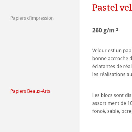
Pastel ve
Ressources hum
Job @Hahnemüh
Papiers d‘impression
FineArt Collecti
Natural Line
Press
260 g/m ²
Matt FineArt sm
Hahnemühle Ph
Velour est un pap
Matt FineArt tex
ICC Profile
Téléchargez prof
bonne accroche de
éclatantes de réa
Glossy FineArt
FAQ
Hahnemühle Exc
Certified Studio
les réalisations a
Canvas FineArt
Installation des 
Contact
Album Jet d’enc
Album Jet d’encr
Papiers Beaux-Arts
Les blocs sont di
Hahnemühle Bea
Imprimantes anc
QT Albums x H
Protéger et auth
assortiment de 10 
The Collection
The Collection -
foncé, sable, ocre, 
Harman by Hah
Hahnemühle Pla
The Collection - 
Natural Line
Papiers Gravure