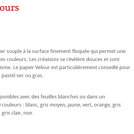
lours
aines
le
on
ooth
oto
ier souple à la surface finement floquée qui permet une
tured
ils ICC
s couleurs. Les créations se révèlent douces et sont
lisme. Le papier Velour est particulièrement conseillé pour
ellence Program
u pastel sec ou gras.
profils
re & QT Albums
e en lin
sponibles avec des feuilles blanches ou dans un
ux-Arts
iennes générations
ahnemühle
entifier
couleurs : blanc, gris moyen, jaune, vert, orange, gris
 Watercolour
gris clair, noir.
nemühle
tinum Rag
Ingres Pastel