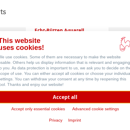
ts
Echt-Bütten Aquarell
This website
uses cookies!
We use cookies. Some of them are necessary to make the website
usable. Others help us display information that is relevant and engaging
to you. As data protection is important to us, we ask you to decide on th
scope of use. You can either accept all cookies or choose your individua
settings. You can withdraw your consent at any time by reopening this
Skizzenpapiere
tool. Thanks and enjoy our website!
Accept all
Accept only essential cookies
Advanced cookie settings
Privacy
Imprint