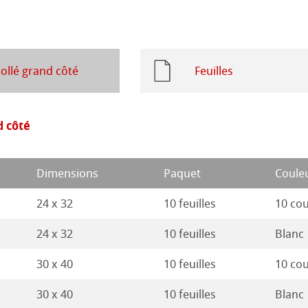
 Sketch
le
oks
sin au Crayon
 et Dessin
collé grand côté
Feuilles
26
 ronde
uis
Pastel
ions
25
d côté
que
24
ession Aquarelle
Dimensions
Paquet
Coule
23
24 x 32
10 feuilles
10 cou
22
ues
24 x 32
10 feuilles
Blanc
ahnemühle
21
30 x 40
10 feuilles
10 cou
é
s
rt
30 x 40
10 feuilles
Blanc
20
entifier