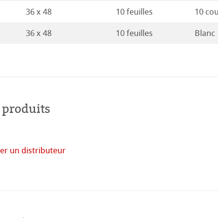
36 x 48
10 feuilles
10 cou
19
duits
36 x 48
10 feuilles
Blanc
18
Stella
17
16
 produits
er un distributeur
acheter
en
ligne