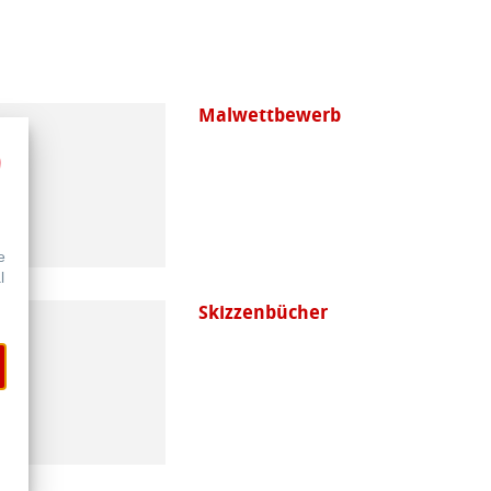
Malwettbewerb
e
l
Skizzenbücher