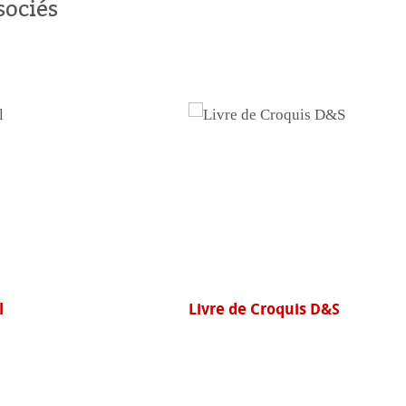
sociés
 monde
uits
l
Livre de Croquis D&S