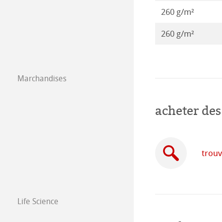
260 g/m²
Co-Branding
Illustrations 20
Papier isométric
Co-Branding Pro
260 g/m²
Illustrations 20
Papier á dessin 
Illustrations 20
Marchandises
Illustrations 20
acheter des
trouv
Life Science