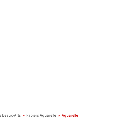
nemühle
ronnemental
s Beaux-Arts
Papiers Aquarelle
Aquarelle
apier