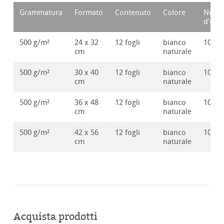
Grammatura
Formato
Contenuto
Colore
Nume
d'ord
500 g/m²
24 x 32
12 fogli
bianco
10628
cm
naturale
500 g/m²
30 x 40
12 fogli
bianco
10628
cm
naturale
500 g/m²
36 x 48
12 fogli
bianco
10628
cm
naturale
500 g/m²
42 x 56
12 fogli
bianco
10628
cm
naturale
Acquista prodotti