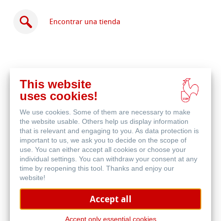
Encontrar una tienda
This website
Comprar
uses cookies!
en
Productos relacionados
línea
We use cookies. Some of them are necessary to make
the website usable. Others help us display information
that is relevant and engaging to you. As data protection is
important to us, we ask you to decide on the scope of
use. You can either accept all cookies or choose your
individual settings. You can withdraw your consent at any
time by reopening this tool. Thanks and enjoy our
website!
Accept all
Accept only essential cookies