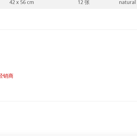
42 x 56 cm
12 张
natural
经销商
在
线
购
买
 (英文)