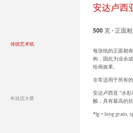
安达卢西亚
哑光面艺术纸 
哈内姆勒Photo
Press
哑光面艺术纸 
ICC文件
ICC文件下载
500 克 · 正面
亮光面艺术纸
FAQ 常见问题-
Hahnemühle Exc
认证工作室
传统艺术纸
哈内姆勒艺术家
每张纸的正面都
艺术画布
如何安装ICC文
联系我们
FineArt 相册 & 
内姆勒FineAr
构，因此为业余
The Collection
The Collection -
绘画效果。
较早型号的打印
QT Albums x H
保护及认证
The Collection - 
竹纤维Natural
非常适用于所有
Harman by Hah
哈内姆勒 Plati
安达卢西亚 "水彩
The Collection -
系列水彩纸
Watercolour Bo
年挂历大赛
Classical Printi
酸，具有最高的
年挂历大赛2026
The Collection
Hahnemühle Ske
Hahnemühle 
*lg = long grain, s
Studio & Decor
年挂历大赛2025
圆网工艺水彩纸
速写本
粉彩纸
注册我的艺术作品 My
年挂历大赛2024