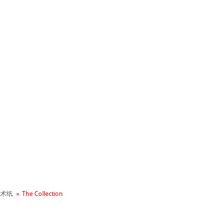
+ 年历史
业社会责任
 - Green Rooster
术纸
The Collection
neArt系列
hle