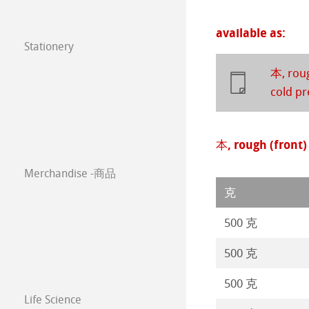
Watercolour
油画/丙烯画纸
常见问题
available as:
年挂历大赛2023
Stationery
Harmony & Expr
漫画/平面设计/
FineNotes by H
Paintings 2022
本, roug
Classical Printi
Stationery FineA
cold pr
Paintings 2021
技术绘图纸
透明纸
Co-Branding
Paintings 2020
本, rough (front)
方格纸
Lana 传统美术
Merchandise -商品
Paintings 2019
静力学用纸
Protect & Authen
克
Paintings 2018
500 克
等轴纸
Co-Branding Pro
Paintings 2017
500 克
绘画纸 Stella
500 克
Life Science