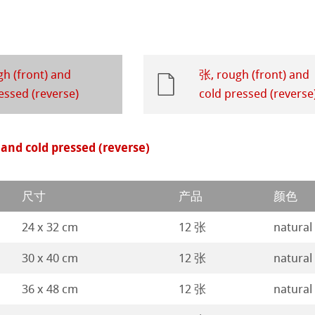
系列水彩纸
ession
插画
ahnemühle
h (front) and
张, rough (front) and
ng Methods
rt
essed (reverse)
cold pressed (reverse
 and cold pressed (reverse)
纸
ticate
尺寸
产品
颜色
24 x 32 cm
12 张
natural
ducts
30 x 40 cm
12 张
natural
36 x 48 cm
12 张
natural