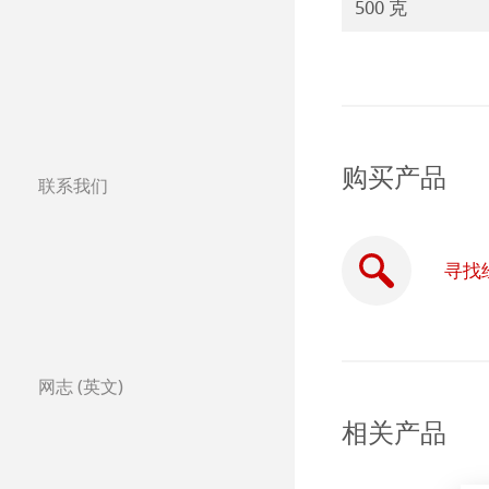
500 克
购买产品
联系我们
分公司
全球合作伙伴
寻找
全球经销商
Certified Studios
网志 (英文)
写信给我们
相关产品
展览会及其他活动