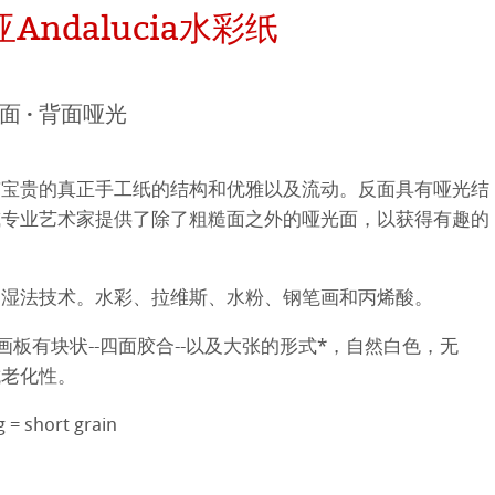
Andalucia水彩纸
平滑面
系列
纹理面
粗面 · 背面哑光
数字艺术
ellence Program
系列美术纸
有宝贵的真正手工纸的结构和优雅以及流动。反面具有哑光结
件
QT Albums
t喷墨亚麻布相册
或专业艺术家提供了除了粗糙面之外的哑光面，以获得有趣的
 Watercolour
机
ahnemühle
Ingres Pastel
 Line系列美术纸
的湿法技术。水彩、拉维斯、水粉、钢笔画和丙烯酸。
nemuehle
num Rag铂金印相纸
画板有块状--四面胶合--以及大张的形式*，自然白色，无
 Sketch
oks
ng Methods
抗老化性。
tch Paper
素描纸
g = short grain
 Art Registry