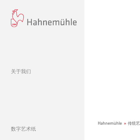
关于我们
经营理念
哈内姆勒的 440
可持续发展和企
环境宣言
社会项目——绿色公鸡
纸张&品质
Hahnemühle
传统艺
数字艺术纸
哈内姆勒纯艺术Fi
天然材质系列
团队
Jobs @Hahnemü