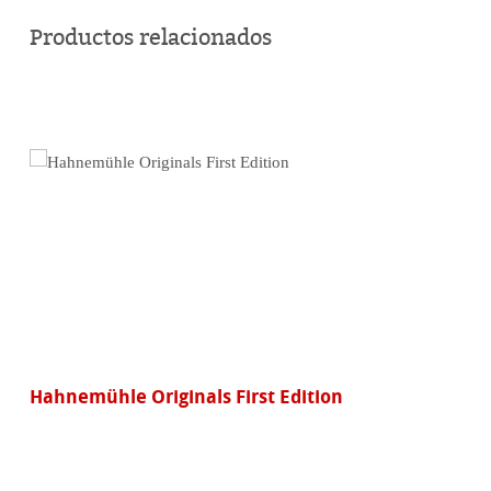
en
Productos relacionados
línea
Hahnemühle Originals First Edition