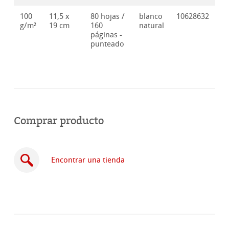
100
11,5 x
80 hojas /
blanco
10628632
g/m²
19 cm
160
natural
páginas -
punteado
Comprar producto
Encontrar una tienda
Comprar