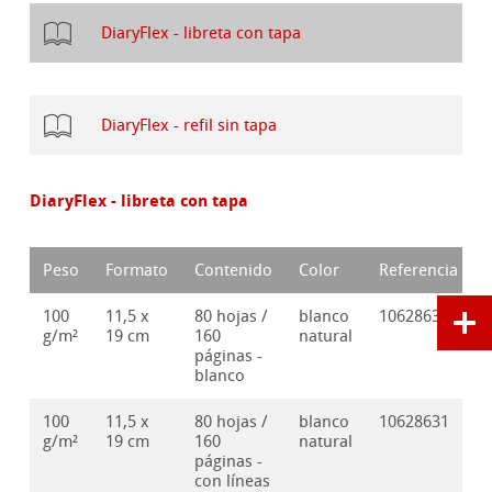
DiaryFlex - libreta con tapa
DiaryFlex - refil sin tapa
DiaryFlex - libreta con tapa
Peso
Formato
Contenido
Color
Referencia
100
11,5 x
80 hojas /
blanco
10628630
g/m²
19 cm
160
natural
páginas -
blanco
100
11,5 x
80 hojas /
blanco
10628631
g/m²
19 cm
160
natural
páginas -
con líneas