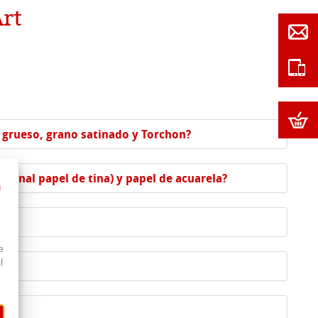
Art
o grueso, grano satinado y Torchon?
riginal papel de tina) y papel de acuarela?
e
l