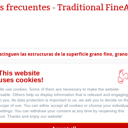
 Sketch
oks
 frecuentes - Traditional Fine
rt
ahnemühle
ticate
s con lápiz
jo
nemühle
tinum Rag
e cilíndrico
el
bado
 y Acrílico
istinguen las estructuras de la superficie grano fino, gran
ession Watercolour
ño
iferencia que existe entre papel de acuarela Echt Bütten (O
This website
bado
uses cookies!
d Questions
s
rentes
jas sueltas?
We use cookies. Some of them are necessary to make the website
usable. Others help us display information that is relevant and engaging
to you. As data protection is important to us, we ask you to decide on th
rados
ísticos
scope of use. You can either accept all cookies or choose your individua
apeles de Hahnemühle son libres de ácidos y veganos?
settings. You can withdraw your consent at any time by reopening this
Eventos
tool. Thanks and enjoy our website!
y Protección
a el término "papel fino"?