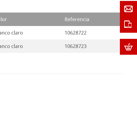
lor
Referencia
anco claro
10628722
anco claro
10628723