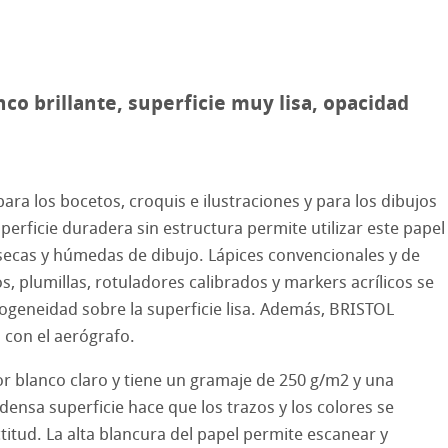
hle
on
nco brillante, superficie muy lisa, opacidad
ooth
oto
tured
es ICC
ara los bocetos, croquis e ilustraciones y para los dibujos
perficie duradera sin estructura permite utilizar este papel
ellence Program
 secas y húmedas de dibujo. Lápices convencionales y de
s, plumillas, rotuladores calibrados y markers acrílicos se
& QT Albums
InkJet FineArt
geneidad sobre la superficie lisa. Además, BRISTOL
 con el aerógrafo.
ahnemühle
ticate
cos de Hahnemuehle
lor blanco claro y tiene un gramaje de 250 g/m2 y una
nemühle
tinum Rag
 Watercolour
densa superficie hace que los trazos y los colores se
itud. La alta blancura del papel permite escanear y
bado
Ingres Pastel