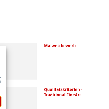
Malwettbewerb
e
l
Qualitätskriterien -
Traditional FineArt