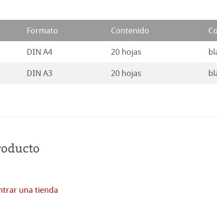
y Protección
rt
o
roductos
Formato
Contenido
Co
seño Stella
DIN A4
20 hojas
bl
DIN A3
20 hojas
bl
roducto
trar una tienda
Comprar