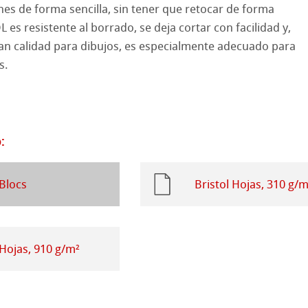
nes de forma sencilla, sin tener que retocar de forma
 es resistente al borrado, se deja cortar con facilidad y,
 Sketch
oks
an calidad para dibujos, es especialmente adecuado para
s.
s con lápiz
jo
d Questions
e cilíndrico
el
 y Acrílico
:
ession Watercolour
ño
 Blocs
Bristol Hojas, 310 g/m
bado
s
rentes
 Hojas, 910 g/m²
rados
ísticos
ahnemühle