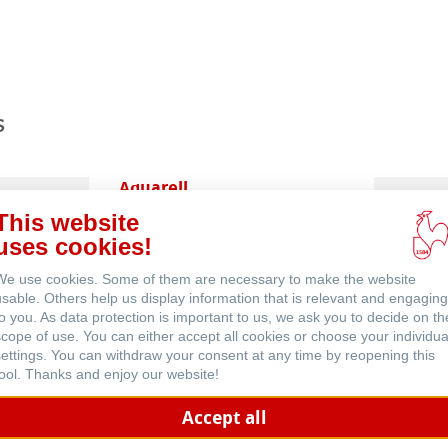
Eventos
s
Aquarell
This website
uses cookies!
We use cookies. Some of them are necessary to make the website
usable. Others help us display information that is relevant and engaging
to you. As data protection is important to us, we ask you to decide on th
scope of use. You can either accept all cookies or choose your individua
settings. You can withdraw your consent at any time by reopening this
Häufig gestellte Fragen
tool. Thanks and enjoy our website!
Accept all