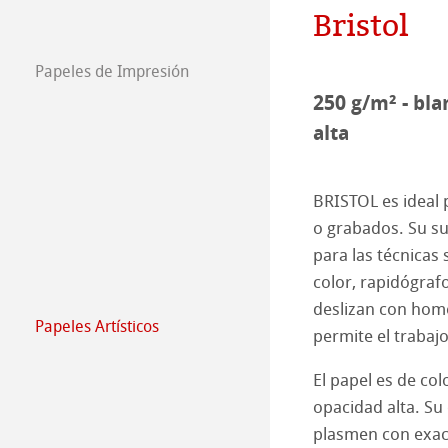
Bristol
Empleados
Jobs @Hahnemü
Papeles de Impresión
Prensa
FineArt Collecti
Natural Line
250 g/m² - bla
alta
Matt FineArt sm
Hahnemühle Ph
Matt FineArt tex
Perfiles ICC
Download Perfil
BRISTOL es ideal p
o grabados. Su su
Glossy FineArt
FAQ
Hahnemühle Exc
Certified Studio
para las técnicas
color, rapidógrafo
Canvas FineArt
Instalación
Contacto
Álbum FineArt 
Álbumes de lino 
deslizan con homo
Papeles Artísticos
permite el trabajo
Archivo
QT Albums x H
Protect & Authen
Papeles Artísti
El papel es de co
Harman by Hah
Hahnemühle Pla
The Collection
The Collection -
opacidad alta. Su 
plasmen con exact
Técnicas de gra
The Collection - 
Natural Line