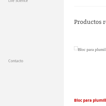
Life Science
Productos 
Contacto
Filiales
Dónde comprar
B2B
talgie Libro de Debujo
Bloc para plumil
Certified Studios