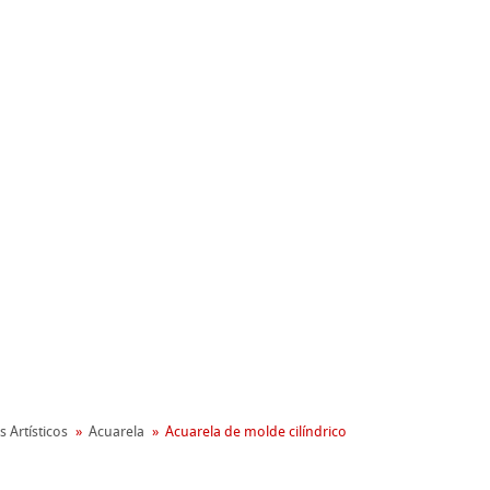
nemühle
oambiental
s Artísticos
Acuarela
Acuarela de molde cilíndrico
reen Rooster
apel