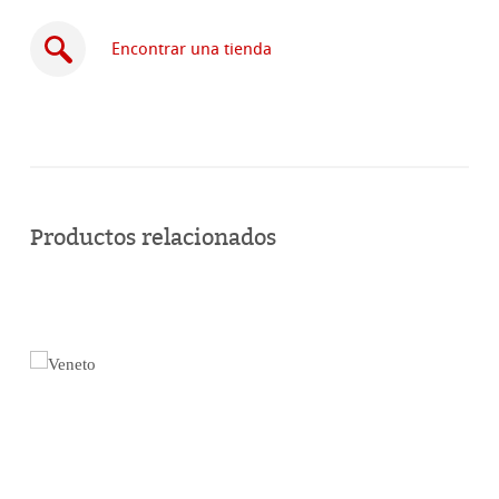
Encontrar una tienda
Comprar
en
Productos relacionados
línea