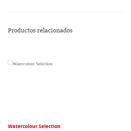
Comprar
en
Productos relacionados
línea
Watercolour Selection