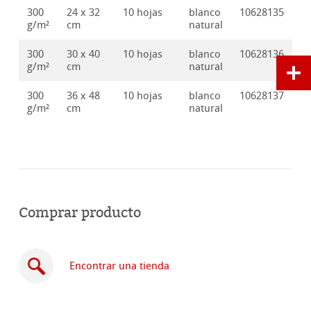
300
24 x 32
10 hojas
blanco
10628135
g/m²
cm
natural
300
30 x 40
10 hojas
blanco
10628136
g/m²
cm
natural
300
36 x 48
10 hojas
blanco
10628137
g/m²
cm
natural
Comprar producto
Encontrar una tienda