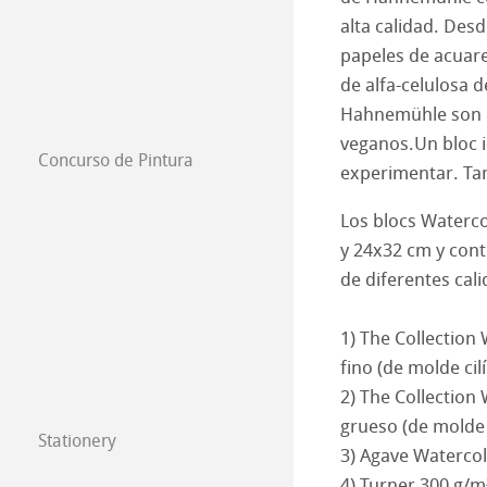
The Collection - 
Natural Line
alta calidad. De
Studio & Decor
papeles de acuare
The Collection -
Acuarela
Watercolour Bo
de alfa-celulosa d
My Art Registry
Hahnemühle son li
The Collection
Croquis & dibujo
Papeles de Dibu
veganos.Un bloc i
Concurso de Pintura
Frequently Aske
Acuarela de mold
Libros de Dibujo
Papeles de Past
experimentar. Ta
Pinturas 2026
Los blocs Waterco
Acuarela
Cartones de Óleo
Pinturas 2025
y 24x32 cm y cont
de diferentes cal
Harmony & Expr
Grafismo y Dise
Pinturas 2024
Técnicas de gra
1) The Collection
Pinturas 2023
fino (de molde cil
Papeles Técnico
Papeles Transpa
Pinturas 2022
2) The Collection
grueso (de molde 
Stationery
Papeles Milimet
Lana Papeles Art
Pinturas 2021
3) Agave Watercol
FineNotes by H
4) Turner 300 g/m