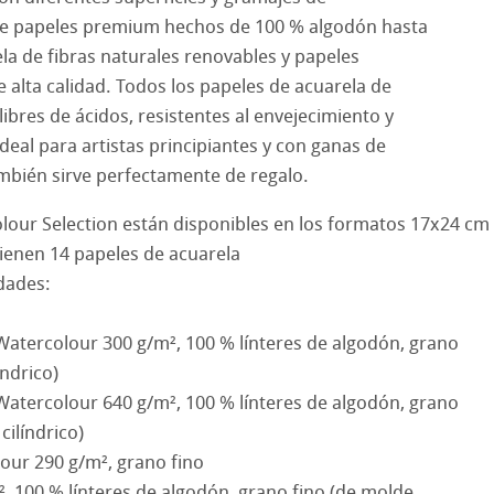
Ingres Pastel
sde papeles premium hechos de 100 % algodón hasta
la de fibras naturales renovables y papeles
 Sketch
oks
e alta calidad. Todos los papeles de acuarela de
bres de ácidos, resistentes al envejecimiento y
s con lápiz
jo
deal para artistas principiantes y con ganas de
d Questions
e cilíndrico
el
mbién sirve perfectamente de regalo.
lour Selection están disponibles en los formatos 17x24 cm
 y Acrílico
ienen 14 papeles de acuarela
idades:
ession Watercolour
ño
bado
 Watercolour 300 g/m², 100 % línteres de algodón, grano
índrico)
s
rentes
 Watercolour 640 g/m², 100 % línteres de algodón, grano
cilíndrico)
rados
ísticos
our 290 g/m², grano fino
ahnemühle
², 100 % línteres de algodón, grano fino (de molde