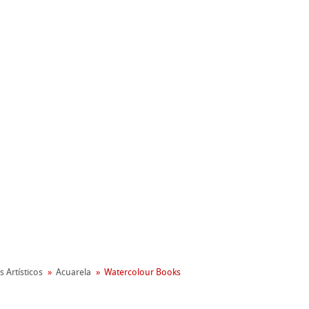
nemühle
oambiental
s Artísticos
Acuarela
Watercolour Books
reen Rooster
apel