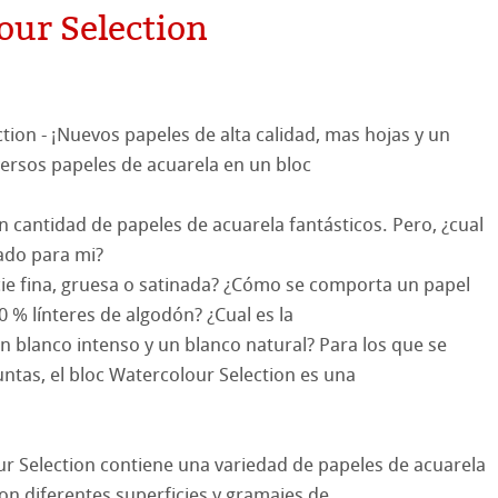
our Selection
hle
on
tion - ¡Nuevos papeles de alta calidad, mas hojas y un
ooth
oto
ersos papeles de acuarela en un bloc
tured
es ICC
n cantidad de papeles de acuarela fantásticos. Pero, ¿cual
ado para mi?
ellence Program
ie fina, gruesa o satinada? ¿Cómo se comporta un papel
0 % línteres de algodón? ¿Cual es la
& QT Albums
InkJet FineArt
un blanco intenso y un blanco natural? Para los que se
ntas, el bloc Watercolour Selection es una
ahnemühle
ticate
cos de Hahnemuehle
nemühle
tinum Rag
 Watercolour
ur Selection contiene una variedad de papeles de acuarela
n diferentes superficies y gramajes de
bado