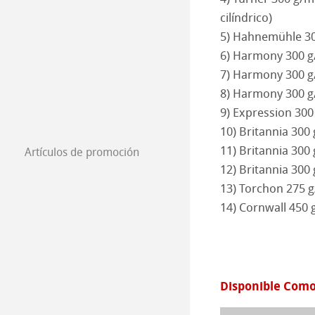
Papeles Estática
Autentificación 
Pinturas 2020
Stationery FineA
cilíndrico)
5) Hahnemühle 300
Papel Isométric
Co-Branding - P
Pinturas 2019
Co-Branding
6) Harmony 300 g
7) Harmony 300 g
Papeles para Di
Pinturas 2018
8) Harmony 300 g
9) Expression 300
Pinturas 2017
10) Britannia 300 
11) Britannia 300
Artículos de promoción
Pinturas 2016
12) Britannia 300
13) Torchon 275 
14) Cornwall 450 
Disponible Como