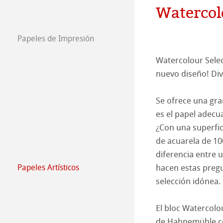
Watercol
Empleados
Jobs @Hahnemü
Papeles de Impresión
Prensa
FineArt Collecti
Natural Line
Watercolour Selec
Matt FineArt sm
Hahnemühle Ph
nuevo diseño! Div
Matt FineArt tex
Perfiles ICC
Download Perfil
Se ofrece una gra
es el papel adecu
Glossy FineArt
FAQ
Hahnemühle Exc
Certified Studio
¿Con una superfic
de acuarela de 10
Canvas FineArt
Instalación
Contacto
Álbum FineArt 
Álbumes de lino 
diferencia entre 
Papeles Artísticos
hacen estas pregu
Archivo
QT Albums x H
Protect & Authen
Papeles Artísti
selección idónea.
Harman by Hah
Hahnemühle Pla
The Collection
The Collection -
El bloc Watercolo
de Hahnemühle co
Técnicas de gra