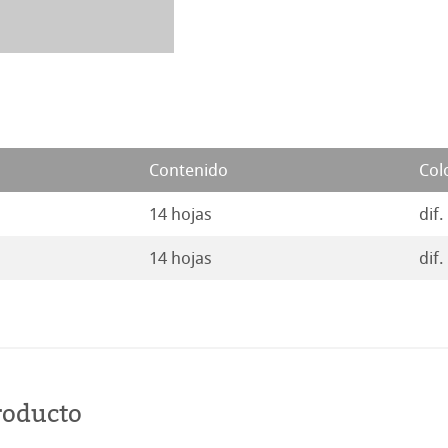
Contenido
Col
14 hojas
dif.
14 hojas
dif.
roducto