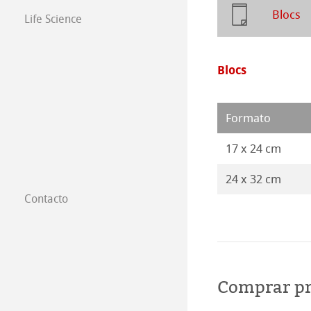
Blocs
Life Science
Blocs
Formato
17 x 24 cm
24 x 32 cm
Contacto
Filiales
Dónde comprar
B2B
Comprar p