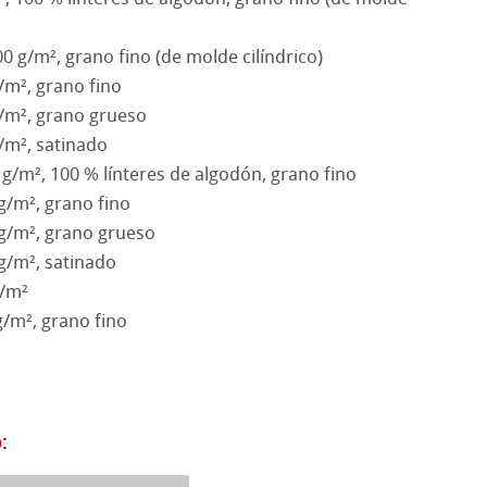
y Protección
rt
 g/m², grano fino (de molde cilíndrico)
o
roductos
/m², grano fino
/m², grano grueso
seño Stella
/m², satinado
 g/m², 100 % línteres de algodón, grano fino
g/m², grano fino
 g/m², grano grueso
 g/m², satinado
g/m²
g/m², grano fino
: