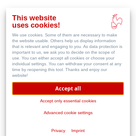
This website
acheter
uses cookies!
en
produits associés
ligne
We use cookies. Some of them are necessary to make
the website usable. Others help us display information
that is relevant and engaging to you. As data protection is
important to us, we ask you to decide on the scope of
use. You can either accept all cookies or choose your
individual settings. You can withdraw your consent at any
time by reopening this tool. Thanks and enjoy our
website!
Accept all
Accept only essential cookies
Advanced cookie settings
Livre de Croquis D&S
Privacy
Imprint