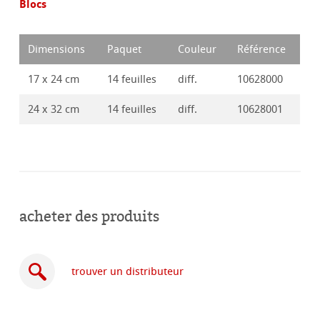
Blocs
Dimensions
Paquet
Couleur
Référence
17 x 24 cm
14 feuilles
diff.
10628000
24 x 32 cm
14 feuilles
diff.
10628001
acheter des produits
trouver un distributeur