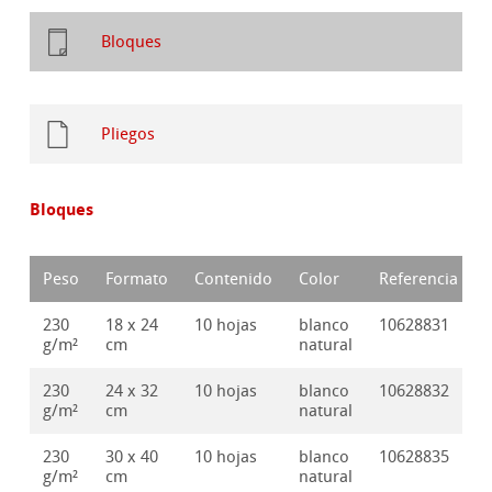
Bloques
Pliegos
Bloques
Peso
Formato
Contenido
Color
Referencia
230
18 x 24
10 hojas
blanco
10628831
g/m²
cm
natural
230
24 x 32
10 hojas
blanco
10628832
g/m²
cm
natural
230
30 x 40
10 hojas
blanco
10628835
g/m²
cm
natural