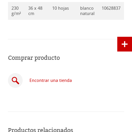
230
36 x 48
10 hojas
blanco
10628837
g/m²
cm
natural
Comprar producto
Encontrar una tienda
Comprar
en
Productos relacionados