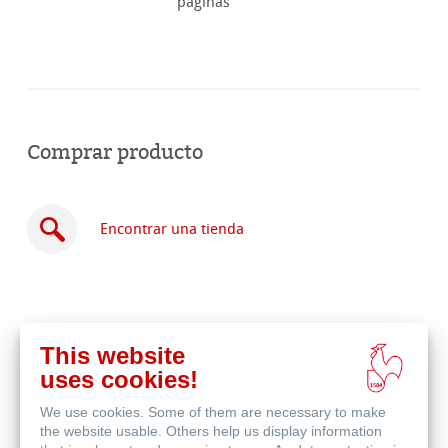
páginas
Comprar producto
Encontrar una tienda
This website
Comprar
uses cookies!
en
Productos relacionados
línea
We use cookies. Some of them are necessary to make
the website usable. Others help us display information