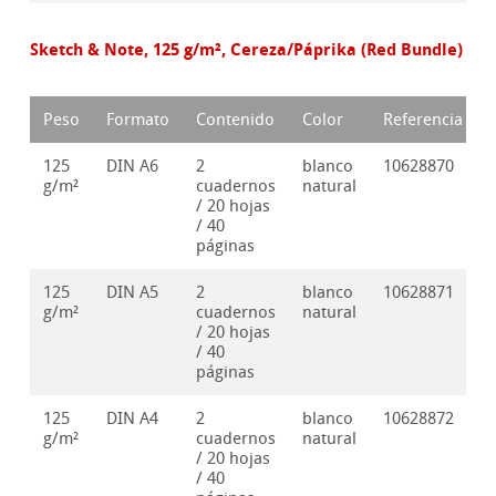
Sketch & Note, 125 g/m², Cereza/Páprika (Red Bundle)
Peso
Formato
Contenido
Color
Referencia
125
DIN A6
2
blanco
10628870
g/m²
cuadernos
natural
/ 20 hojas
/ 40
páginas
125
DIN A5
2
blanco
10628871
g/m²
cuadernos
natural
/ 20 hojas
/ 40
páginas
125
DIN A4
2
blanco
10628872
g/m²
cuadernos
natural
/ 20 hojas
/ 40