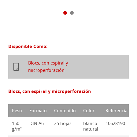
Disponible Como:
Blocs, con espiral y
microperforación
Blocs, con espiral y microperforación
Peso
Formato
Contenido
Color
Referencia
150
DIN A6
25 hojas
blanco
10628190
g/m²
natural