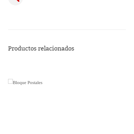
Comprar
en
Productos relacionados
línea