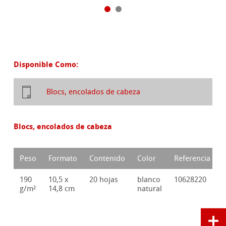
Disponible Como:
Blocs, encolados de cabeza
Blocs, encolados de cabeza
Peso
Formato
Contenido
Color
Referencia
190
10,5 x
20 hojas
blanco
10628220
g/m²
14,8 cm
natural