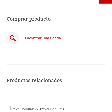
Comprar producto
Encontrar una tienda
Comprar
en
Productos relacionados
línea