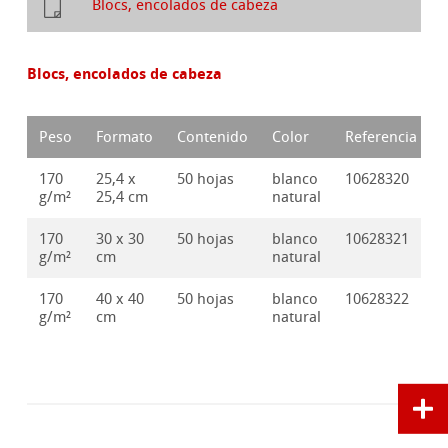
Blocs, encolados de cabeza
Blocs, encolados de cabeza
Peso
Formato
Contenido
Color
Referencia
170
25,4 x
50 hojas
blanco
10628320
g/m²
25,4 cm
natural
170
30 x 30
50 hojas
blanco
10628321
g/m²
cm
natural
170
40 x 40
50 hojas
blanco
10628322
g/m²
cm
natural