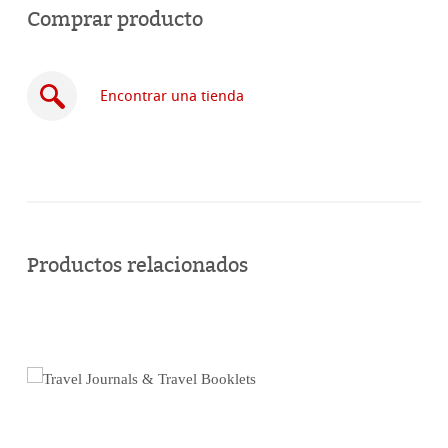
Comprar producto
Encontrar una tienda
Comprar
en
Productos relacionados
línea