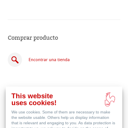
Comprar producto
Encontrar una tienda
This website
Comprar
uses cookies!
en
Productos relacionados
línea
We use cookies. Some of them are necessary to make
the website usable. Others help us display information
that is relevant and engaging to you. As data protection is