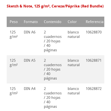
Sketch & Note, 125 g/m², Cereza/Páprika (Red Bundle)
Peso
Formato
Contenido
Color
Referencia
125
DIN A6
2
blanco
10628870
g/m²
cuadernos
natural
/ 20 hojas
/ 40
páginas
125
DIN A5
2
blanco
10628871
g/m²
cuadernos
natural
/ 20 hojas
/ 40
páginas
125
DIN A4
2
blanco
10628872
g/m²
cuadernos
natural
/ 20 hojas
/ 40
páginas