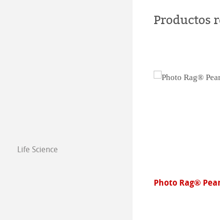
Productos 
Life Science
to Rag® Pearl
FineArt Photo C