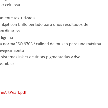
& QT Albums
InkJet FineArt
 α-celulosa
ahnemühle
ticate
ramente texturizada
kjet con brillo perlado para unos resultados de
nemühle
tinum Rag
aordinarios
 lignina
bado
cos de Hahnemuehle
a norma ISO 9706 / calidad de museo para una máxima
envejecimiento
 Watercolour
sistemas inkjet de tintas pigmentadas y dye
sponibles
Ingres Pastel
d Questions
 Sketch
oks
ineArtPearl.pdf
s con lápiz
jo
e cilíndrico
el