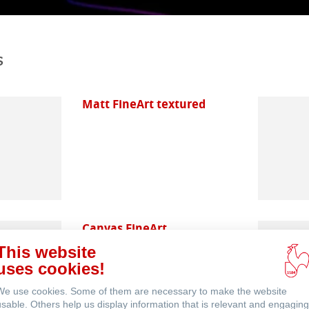
Eventos
s
Matt FineArt textured
Canvas FineArt
This website
uses cookies!
We use cookies. Some of them are necessary to make the website
usable. Others help us display information that is relevant and engaging