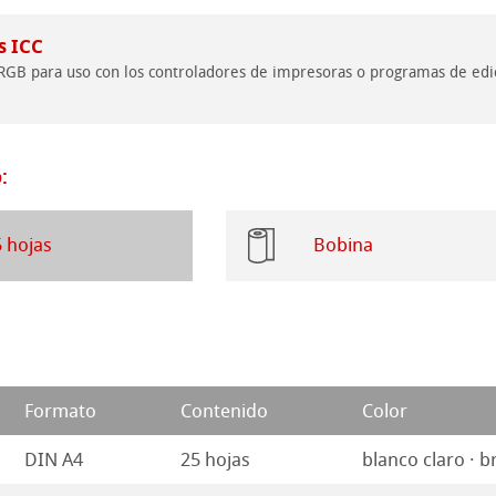
 y Acrílico
s ICC
 RGB para uso con los controladores de impresoras o programas de edic
ession Watercolour
ño
bado
:
s
rentes
5 hojas
Bobina
rados
ísticos
y Protección
o
roductos
Formato
Contenido
Color
seño Stella
DIN A4
25 hojas
blanco claro · b