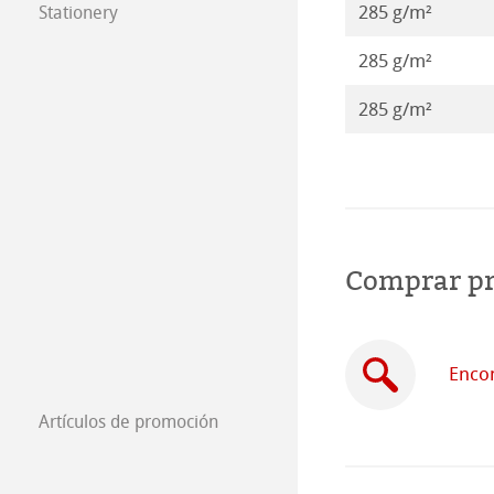
285 g/m²
Pinturas 2019
Stationery
FineNotes by H
285 g/m²
Pinturas 2018
Stationery FineA
285 g/m²
Pinturas 2017
Co-Branding
Pinturas 2016
Comprar p
Encon
Artículos de promoción