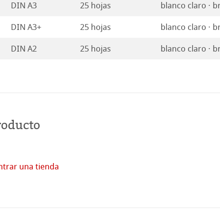
DIN A3
25 hojas
blanco claro · b
ahnemühle
DIN A3+
25 hojas
blanco claro · b
rt
DIN A2
25 hojas
blanco claro · b
roducto
trar una tienda
Comprar
en
línea