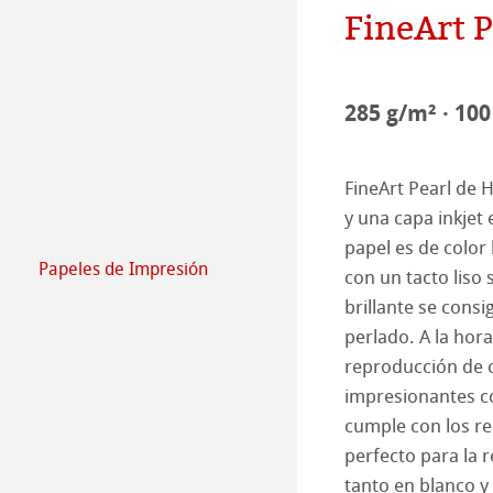
FineArt P
Compromiso - G
Producción de p
Empleados
Jobs @Hahnemü
285 g/m² · 100
Prensa
FineArt Pearl de 
y una capa inkjet 
papel es de color
Papeles de Impresión
con un tacto liso
FineArt Collecti
Natural Line
brillante se consi
perlado. A la hor
Matt FineArt sm
Hahnemühle Ph
reproducción de c
impresionantes co
Matt FineArt tex
Perfiles ICC
Download Perfil
cumple con los re
Glossy FineArt
FAQ
Hahnemühle Exc
Certified Studio
perfecto para la 
tanto en blanco y