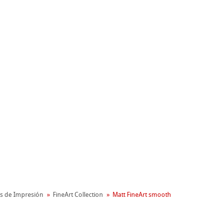
nemühle
s de Impresión
FineArt Collection
Matt FineArt smooth
oambiental