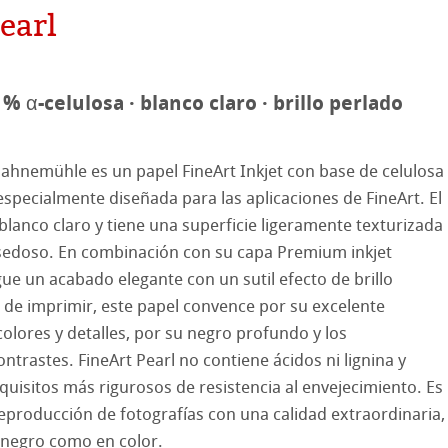
earl
reen Rooster
apel
hle
 % α-celulosa · blanco claro · brillo perlado
Hahnemühle es un papel FineArt Inkjet con base de celulosa
especialmente diseñada para las aplicaciones de FineArt. El
 blanco claro y tiene una superficie ligeramente texturizada
 sedoso. En combinación con su capa Premium inkjet
on
gue un acabado elegante con un sutil efecto de brillo
a de imprimir, este papel convence por su excelente
ooth
oto
olores y detalles, por su negro profundo y los
ntrastes. FineArt Pearl no contiene ácidos ni lignina y
tured
es ICC
quisitos más rigurosos de resistencia al envejecimiento. Es
ellence Program
reproducción de fotografías con una calidad extraordinaria,
 negro como en color.