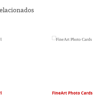
relacionados
ards
Photo Rag® Satin