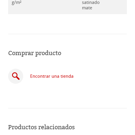
g/m²
satinado
mate
Comprar producto
Encontrar una tienda
Comprar
en
Productos relacionados
línea