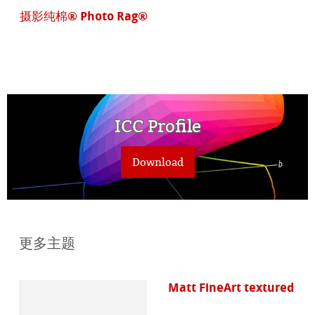
摄影纯棉® Photo Rag®
ICC Profile
Download
更多主题
Matt FineArt textured