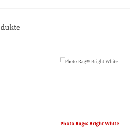
kaufen
odukte
ht White
Signing Pen Duo