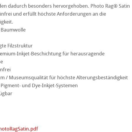
ation
& QT Albums
Leinen Album
den dadurch besonders hervorgehoben. Photo Rag® Satin
ninfrei und erfüllt höchste Anforderungen an die
ahnemühle
ierung
gkeit.
% Baumwolle
nemühle
tinum Rag
te Filzstruktur
kverfahren
emium-Inkjet-Beschichtung für herausragende
stlerpapiere
se
nfrei
 Watercolour
m / Museumsqualität für höchste Alterungsbeständigkeit
 Pigment- und Dye-Inkjet-Systemen
Ingres Pastel
fügbar
 Fragen
 Sketch
oks
en
hotoRagSatin.pdf
rell