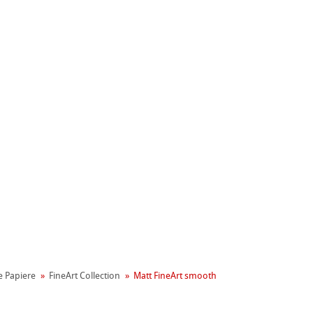
nemühle
le Papiere
FineArt Collection
Matt FineArt smooth
t