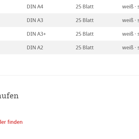
DIN A4
25 Blatt
weiß ·
ahnemühle
DIN A3
25 Blatt
weiß ·
rt
DIN A3+
25 Blatt
weiß ·
DIN A2
25 Blatt
weiß ·
aufen
er finden
Online