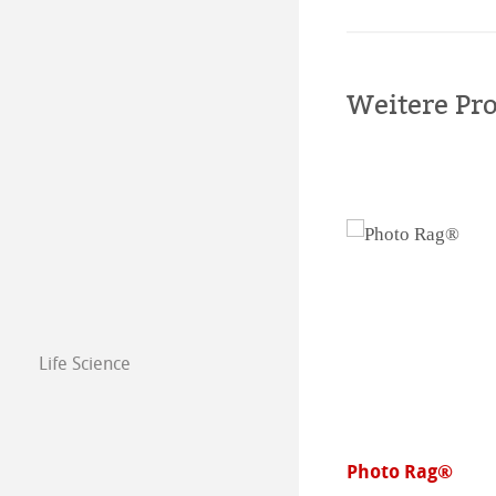
Weitere Pr
Life Science
to Rag®
Photo Rag® Brig