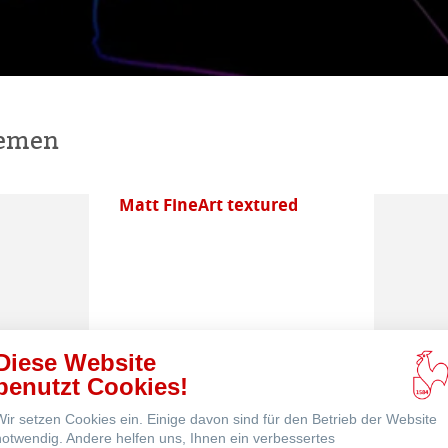
ns
ne
hemen
Matt FineArt textured
Diese Website
Canvas FineArt
benutzt Cookies!
Wir setzen Cookies ein. Einige davon sind für den Betrieb der Website
notwendig. Andere helfen uns, Ihnen ein verbessertes