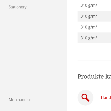
310 g/m²
Kalender 2019
Stationery
FineNotes by H
310 g/m²
Kalender 2018
Stationery FineA
310 g/m²
Kalender 2017
Co-Branding
310 g/m²
Kalender 2016
Produkte k
Händl
Merchandise