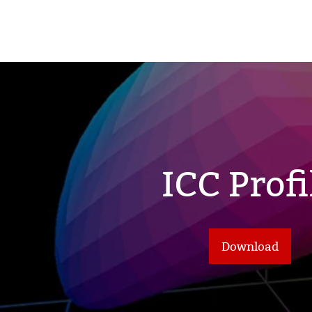
ICC Profi
haften
r Nähe
Download