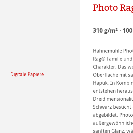
Photo Ra
Engagement - G
Papierherstellu
Unser Team
Karriere
310 g/m² · 10
Ausbildung
Hahnemühle Photo
Presse
Rag® Familie und 
Charakter. Das w
Digitale Papiere
Oberfläche mit s
FineArt Collecti
Natural Line
Haptik. In Kombi
entstehen heraus
Matt FineArt sm
Photo Media
Dreidimensionalit
Schwarz besticht
Matt FineArt tex
ICC Profile
Download Cente
abgebildet. Photo
außergewöhnliche
Glossy FineArt
FAQ
Hahnemühle Exc
Certified Studios
sanften Glanz, w