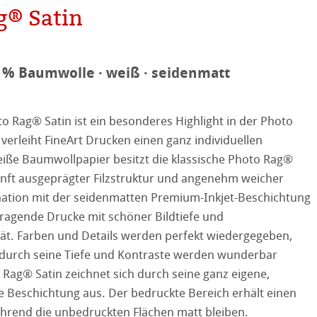
g® Satin
reen Rooster
ng
0 % Baumwolle · weiß · seidenmatt
 Rag® Satin ist ein besonderes Highlight in der Photo
verleiht FineArt Drucken einen ganz individuellen
eiße Baumwollpapier besitzt die klassische Photo Rag®
anft ausgeprägter Filzstruktur und angenehm weicher
on
nation mit der seidenmatten Premium-Inkjet-Beschichtung
ragende Drucke mit schöner Bildtiefe und
ooth
ät. Farben und Details werden perfekt wiedergegeben,
 durch seine Tiefe und Kontraste werden wunderbar
tured
r
 Rag® Satin zeichnet sich durch seine ganz eigene,
 Beschichtung aus. Der bedruckte Bereich erhält einen
ellence Program
ährend die unbedruckten Flächen matt bleiben.