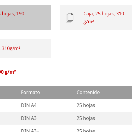
seño Stella
5 hojas, 190
Caja, 25 hojas, 310
g/m²
ahnemühle
, 310g/m²
rt
90 g/m²
Formato
Contenido
DIN A4
25 hojas
DIN A3
25 hojas
DIN A3+
25 hojas