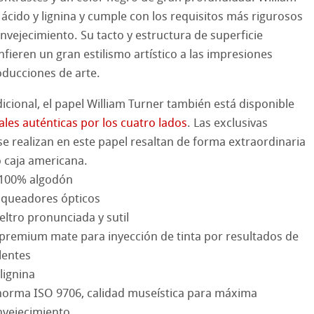
 ácido y lignina y cumple con los requisitos más rigurosos
& QT Albums
InkJet FineArt
envejecimiento. Su tacto y estructura de superficie
nfieren un gran estilismo artístico a las impresiones
ahnemühle
ticate
roducciones de arte.
icional, el papel William Turner también está disponible
nemühle
tinum Rag
es auténticas por los cuatro lados
. Las exclusivas
e realizan en este papel resaltan de forma extraordinaria
bado
 caja americana.
cos de Hahnemuehle
, 100% algodón
anqueadores ópticos
 Watercolour
eltro pronunciada y sutil
premium mate para inyección de tinta por resultados de
Ingres Pastel
d Questions
lentes
 lignina
 Sketch
oks
norma ISO 9706, calidad museística para máxima
s con lápiz
jo
envejecimiento