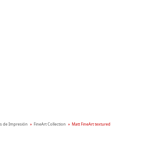
s de Impresión
FineArt Collection
Matt FineArt textured
nemühle