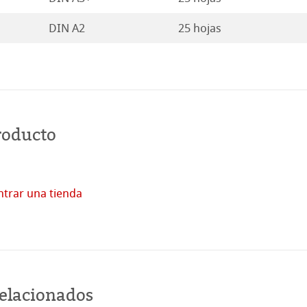
DIN A2
25 hojas
roducto
trar una tienda
Comprar
en
línea
relacionados