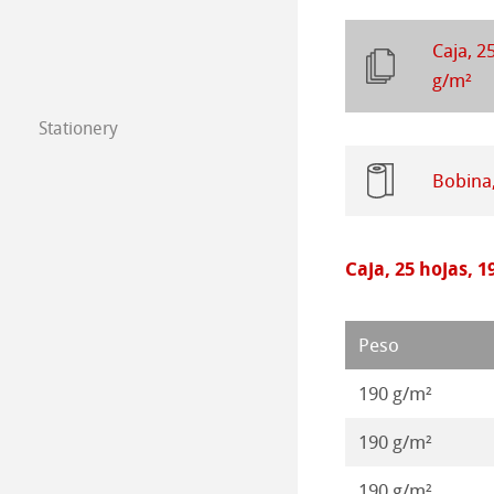
Papeles para Di
Pinturas 2020
Caja, 2
g/m²
Pinturas 2019
Stationery
FineNotes by H
Pinturas 2018
Bobina
Stationery FineA
Pinturas 2017
Co-Branding
Caja, 25 hojas, 1
Pinturas 2016
Peso
190 g/m²
190 g/m²
190 g/m²