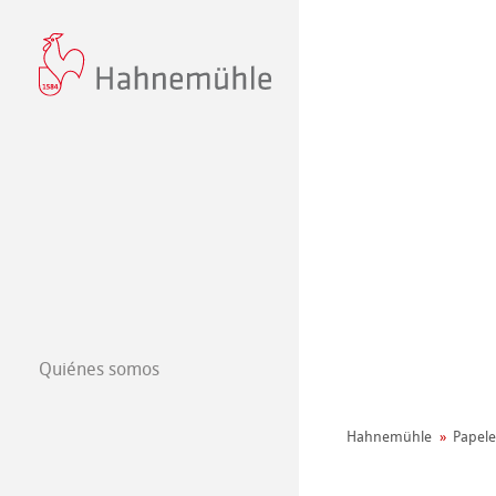
Quiénes somos
Filosofía
Hahnemühle
Papele
440+ años Hah