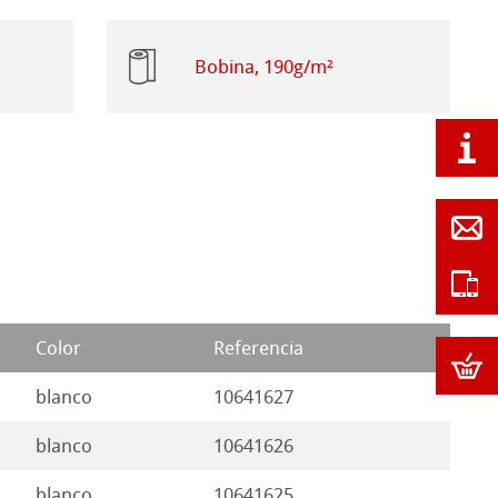
Bobina, 190g/m²
Color
Referencia
blanco
10641627
blanco
10641626
blanco
10641625