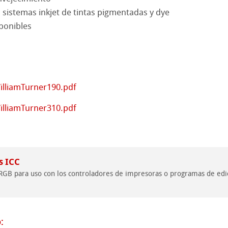
sistemas inkjet de tintas pigmentadas y dye
e cilíndrico
el
sponibles
 y Acrílico
ession Watercolour
ño
illiamTurner190.pdf
bado
illiamTurner310.pdf
s
rentes
rados
ísticos
s ICC
 RGB para uso con los controladores de impresoras o programas de edic
y Protección
o
roductos
: