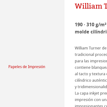
Sostenibilidad
Manifesto medi
William 
Compromiso - G
Producción de p
190 · 310 g/m²
Empleados
Jobs @Hahnemü
molde cilíndr
Prensa
William Turner de
tradicional proce
para las impresio
Papeles de Impresión
contiene blanquea
FineArt Collecti
Natural Line
al tacto y textura
cilíndrico auténti
Matt FineArt sm
Hahnemühle Ph
y tridimensionalid
La capa inkjet pr
Matt FineArt tex
Perfiles ICC
Download Perfil
impresión con una
impresionantes co
Glossy FineArt
FAQ
Hahnemühle Exc
Certified Studio