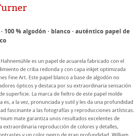
oambiental
Turner
reen Rooster
apel
 · 100 % algodón · blanco · auténtico papel de
hle
ico
 Hahnemühle es un papel de acuarela fabricado con el
dimiento de criba redonda y con capa inkjet optimizada
nes Fine Art. Este papel blanco a base de algodón no
dores ópticos y destaca por su extraordinaria sensación
on
 de superficie. La marca de fieltro de este papel molde
ca es, a la vez, pronunciada y sutil y les da una profundidad
ooth
oto
ad fascinante a las fotografías y reproducciones artísticas.
emium mate garantiza unos resultados excelentes de
tured
es ICC
 extraordinaria reproducción de colores y detalles,
ntrastes y un color negro de gran profundidad. William
ellence Program