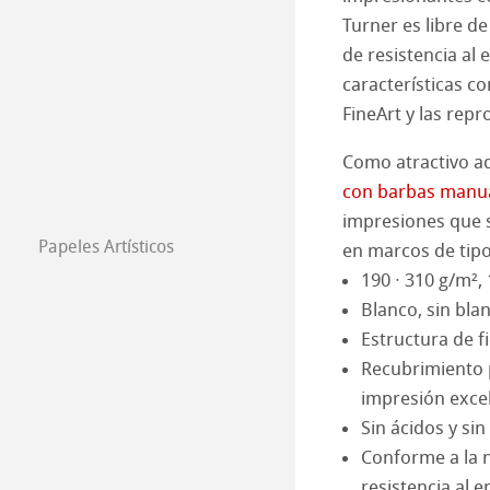
Turner es libre de
Canvas FineArt
Instalación
Contacto
Álbum FineArt 
Álbumes de lino 
de resistencia al 
características co
Archivo
QT Albums x H
Protect & Authen
FineArt y las rep
Como atractivo ad
Harman by Hah
Hahnemühle Pla
con barbas manual
impresiones que s
Técnicas de gra
Papeles Artísticos
en marcos de tipo
Papeles Artísti
Studio & Decor
190 ∙ 310 g/m²
Blanco, sin bl
The Collection
The Collection -
My Art Registry
Estructura de fi
Recubrimiento 
The Collection - 
Natural Line
Frequently Aske
impresión exce
Sin ácidos y sin
The Collection -
Acuarela
Watercolour Bo
Conforme a la 
The Collection
Croquis & dibujo
Papeles de Dibu
resistencia al 