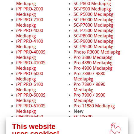
Mediapkg
SC-P800 Mediapkg
iPF PRO-2000
SC-P900 Mediapkg
Mediapkg
SC-P5000 Mediapkg
iPF PRO-2100
SC-P6000 Mediapkg
Mediapkg
SC-P7000 Mediapkg
iPF PRO-4000
SC-P7500 Mediapkg
Mediapkg
SC-P8000 Mediapkg
iPF PRO-4100
SC-P9000 Mediapkg
Mediapkg
SC-P9500 Mediapkg
iPF PRO-4000S
Photo R3000 Mediapkg
Mediapkg
Pro 3880 Mediapkg
iPF PRO-4100S
Pro 4880 Mediapkg
Mediapkg
Pro 4900 Mediapkg
iPF PRO-6000
Pro 7880 / 9880
Mediapkg
Mediapkg
iPF PRO-6100
Pro 7890 / 9890
Mediapkg
Mediapkg
iPF PRO-6000S
Pro 7900 / 9900
Mediapkg
Mediapkg
iPF PRO-6100S
Pro 11880 Mediapkg
New
Mediapkg
iPF6400/6450
SC-P5300
Mediapkg
SC-P8500D
This website
iPF8400 Mediapkg
SC-P20500
uses cookies!
iPF9400 Mediapkg