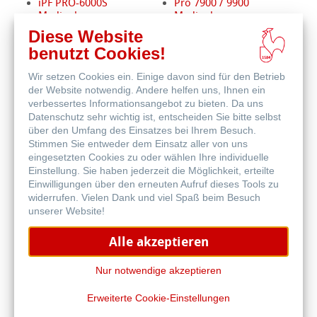
iPF PRO-6000S
Pro 7900 / 9900
Mediapkg
Mediapkg
iPF PRO-6100S
Pro 11880 Mediapkg
Diese Website
New
Mediapkg
benutzt Cookies!
iPF6400/6450
SC-P5300
Mediapkg
SC-P8500D
Wir setzen Cookies ein. Einige davon sind für den Betrieb
iPF8400 Mediapkg
SC-P20500
der Website notwendig. Andere helfen uns, Ihnen ein
iPF9400 Mediapkg
New
verbessertes Informationsangebot zu bieten. Da uns
Datenschutz sehr wichtig ist, entscheiden Sie bitte selbst
GP-2600S Mediapkg
GP-4600S Mediapkg
über den Umfang des Einsatzes bei Ihrem Besuch.
GP-6600S Mediapkg
Stimmen Sie entweder dem Einsatz aller von uns
iPF Pro-1100
eingesetzten Cookies zu oder wählen Ihre individuelle
Mediapkg
Einstellung. Sie haben jederzeit die Möglichkeit, erteilte
iPF Pro-2600
Einwilligungen über den erneuten Aufruf dieses Tools zu
Mediapkg
widerrufen. Vielen Dank und viel Spaß beim Besuch
iPF Pro-4600
unserer Website!
Mediapkg
iPF Pro-6600
Alle akzeptieren
Mediapkg
Nur notwendige akzeptieren
Erweiterte Cookie-Einstellungen