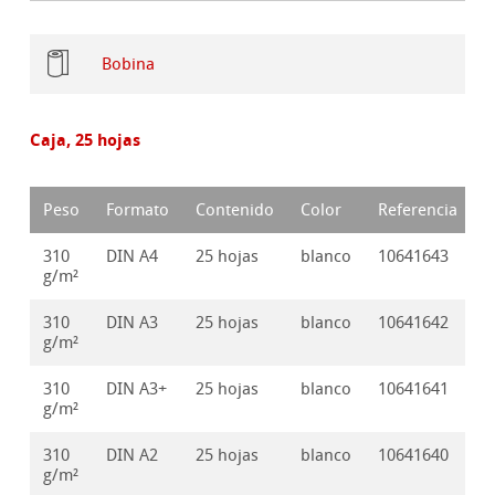
Bobina
Caja, 25 hojas
Peso
Formato
Contenido
Color
Referencia
310
DIN A4
25 hojas
blanco
10641643
g/m²
310
DIN A3
25 hojas
blanco
10641642
g/m²
310
DIN A3+
25 hojas
blanco
10641641
g/m²
310
DIN A2
25 hojas
blanco
10641640
g/m²