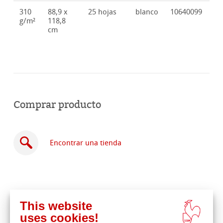
310
88,9 x
25 hojas
blanco
10640099
g/m²
118,8
cm
Comprar producto
Encontrar una tienda
This website
Comprar
uses cookies!
en