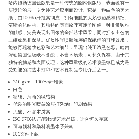
哈内姆勒德国蚀版纸是一种传统的圆网铜版纸，表面覆有一
层喷绘涂层，专为纯艺术应用而设计。它是一种白色的美术
纸，由100%α纤维素制成，拥有细腻的天鹅绒触感和精细、
清晰的毡结构。其独特的表面纹理可赋予图像一种非常独特
的触感，完美表现出图像的全部艺术风采，同时拥有出色的
三维效果和深度。优质哑光喷墨涂层确保绝佳的打印效果，
能够再现精致色彩和艺术细节，呈现出纯正浓黑色彩。哈内
姆勒德国蚀版纸不含酸，不含木质素，可长久保存。由于其
独特的触感和表面纹理，这种重量级的艺术喷墨纸已成为最
受欢迎的纯艺术打印和艺术复制品专用介质之一。
310 gsm，100%α纤维素
白色
精细、清晰的毡结构
优质的哑光喷墨涂层打造绝佳印刷效果
无酸、不含木质素
ISO 9706认证/博物馆艺术品级，适合恒久存藏
可与颜料和染料喷墨体系兼容
ICC文件下载