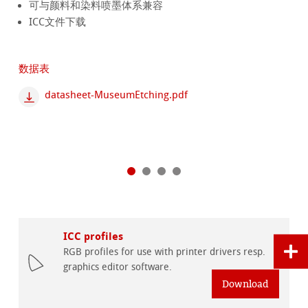
可与颜料和染料喷墨体系兼容
ICC文件下载
数据表
datasheet-MuseumEtching.pdf
ICC profiles
RGB profiles for use with printer drivers resp.
graphics editor software.
Download