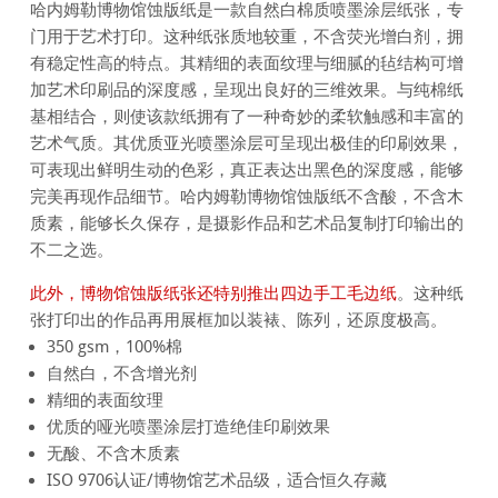
哈内姆勒博物馆蚀版纸是一款自然白棉质喷墨涂层纸张，专
门用于艺术打印。这种纸张质地较重，不含荧光增白剂，拥
有稳定性高的特点。其精细的表面纹理与细腻的毡结构可增
加艺术印刷品的深度感，呈现出良好的三维效果。与纯棉纸
基相结合，则使该款纸拥有了一种奇妙的柔软触感和丰富的
艺术气质。其优质亚光喷墨涂层可呈现出极佳的印刷效果，
可表现出鲜明生动的色彩，真正表达出黑色的深度感，能够
完美再现作品细节。哈内姆勒博物馆蚀版纸不含酸，不含木
质素，能够长久保存，是摄影作品和艺术品复制打印输出的
不二之选。
此外，博物馆蚀版纸张还特别推出四边手工毛边纸
。这种纸
张打印出的作品再用展框加以装裱、陈列，还原度极高。
350 gsm，100%棉
自然白，不含增光剂
精细的表面纹理
优质的哑光喷墨涂层打造绝佳印刷效果
无酸、不含木质素
ISO 9706认证/博物馆艺术品级，适合恒久存藏