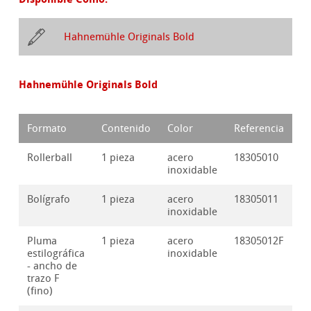
Hahnemühle Originals Bold
Hahnemühle Originals Bold
Formato
Contenido
Color
Referencia
Rollerball
1 pieza
acero
18305010
inoxidable
Bolígrafo
1 pieza
acero
18305011
inoxidable
Pluma
1 pieza
acero
18305012F
estilográfica
inoxidable
- ancho de
trazo F
(fino)