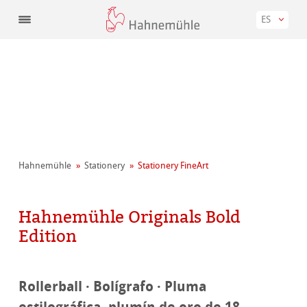
ES
Hahnemühle
Stationery
Stationery FineArt
Hahnemühle Originals Bold
Edition
Rollerball · Bolígrafo · Pluma
estilográfica, plumín de oro de 18