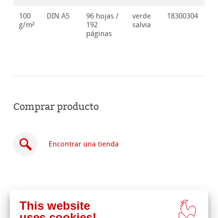
100
DIN A5
96 hojas /
verde
18300304
g/m²
192
salvia
páginas
Comprar producto
Encontrar una tienda
This website
Comprar
uses cookies!