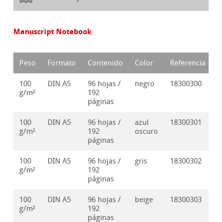
Manuscript Notebook
Peso
Formato
Contenido
Color
Referencia
100
DIN A5
96 hojas /
negro
18300300
g/m²
192
páginas
100
DIN A5
96 hojas /
azul
18300301
g/m²
192
oscuro
páginas
100
DIN A5
96 hojas /
gris
18300302
g/m²
192
páginas
100
DIN A5
96 hojas /
beige
18300303
g/m²
192
páginas