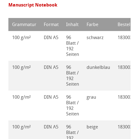
Manuscript Notebook
Grammatur
Format
Inhalt
Farbe
Bestellnr.
100 g/m²
DIN A5
96
schwarz
18300300
Blatt /
192
Seiten
100 g/m²
DIN A5
96
dunkelblau
18300301
Blatt /
192
Seiten
100 g/m²
DIN A5
96
grau
18300302
Blatt /
192
Seiten
100 g/m²
DIN A5
96
beige
18300303
Blatt /
192