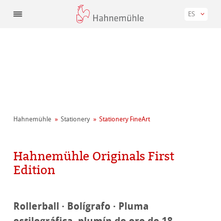
ES
Hahnemühle
Stationery
Stationery FineArt
Hahnemühle Originals First
Edition
Rollerball · Bolígrafo · Pluma
estilográfica, plumín de oro de 18