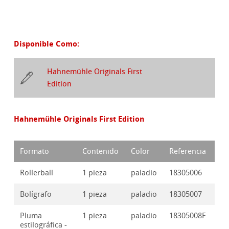
Disponible Como:
Hahnemühle Originals First
Edition
Hahnemühle Originals First Edition
Formato
Contenido
Color
Referencia
Rollerball
1 pieza
paladio
18305006
Bolígrafo
1 pieza
paladio
18305007
Pluma
1 pieza
paladio
18305008F
estilográfica -