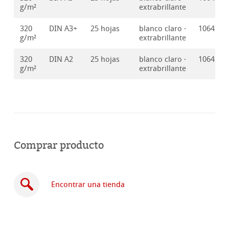
g/m²
extrabrillante
320
DIN A3+
25 hojas
blanco claro ·
1064210
g/m²
extrabrillante
320
DIN A2
25 hojas
blanco claro ·
1064210
g/m²
extrabrillante
Comprar producto
Encontrar una tienda