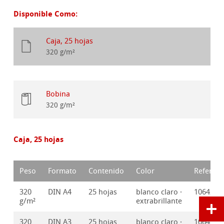
Disponible Como:
Caja, 25 hojas
320 g/m²
Bobina
320 g/m²
Caja, 25 hojas
Peso
Formato
Contenido
Color
Referenc
320
DIN A4
25 hojas
blanco claro ·
1064210
g/m²
extrabrillante
320
DIN A3
25 hojas
blanco claro ·
1064210