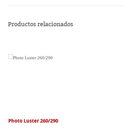
Comprar
en
Productos relacionados
línea
Photo Luster 260/290