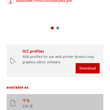
datasheet-PhotoGlossBarytaX.pdf
ICC profiles
RGB profiles for use with printer drivers resp.
graphics editor software.
Download
available as:
平张
320 克