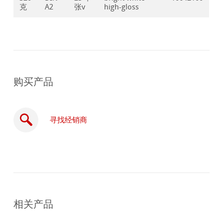
克
A2
张v
high-gloss
购买产品
寻找经销商
在
线
相关产品
购
买