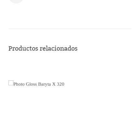
Comprar
en
Productos relacionados
línea