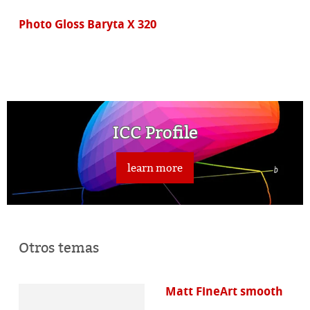
Photo Gloss Baryta X 320
ICC Profile
learn more
Otros temas
Matt FineArt smooth