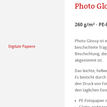
Photo Gl
Engagement - G
Papierherstellu
Unser Team
Karriere
260 g/m² · PE-
Ausbildung
Photo Glossy ist e
Presse
Digitale Papiere
beschichtete Träg
FineArt Collecti
Natural Line
Beschichtung, die
abgestimmt ist.
Matt FineArt sm
Photo Media
Das leichte, hell
Matt FineArt tex
ICC Profile
Download Cente
Es besticht durch 
den Druck von Fot
Glossy FineArt
FAQ
Hahnemühle Exc
Certified Studios
den täglichen Eins
Canvas FineArt
Tipps zur Install
Kontakt
FineArt Album 
FineArt Inkjet 
PE-Fotopapier 