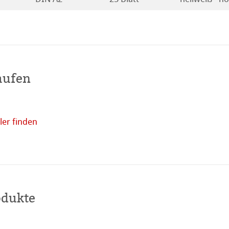
aufen
er finden
Online
kaufen
odukte