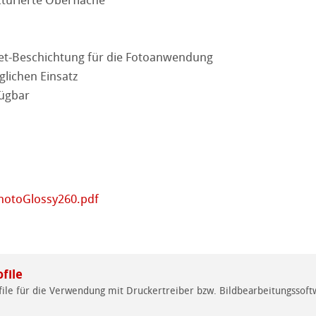
exturierte Oberfläche
ahnemühle
ierung
nemühle
tinum Rag
jet-Beschichtung für die Fotoanwendung
stlerpapiere
äglichen Einsatz
kverfahren
fügbar
 Watercolour
Ingres Pastel
 Sketch
oks
 Fragen
hotoGlossy260.pdf
en
rell
file
ile für die Verwendung mit Druckertreiber bzw. Bildbearbeitungssoft