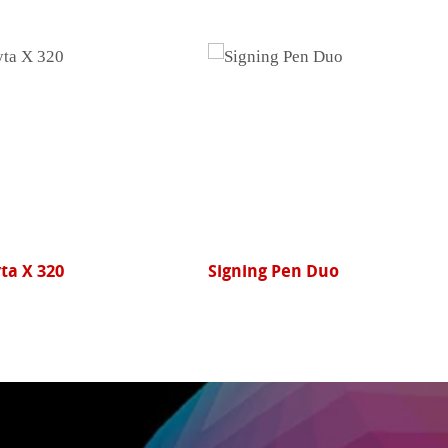
Photo Cards
haften