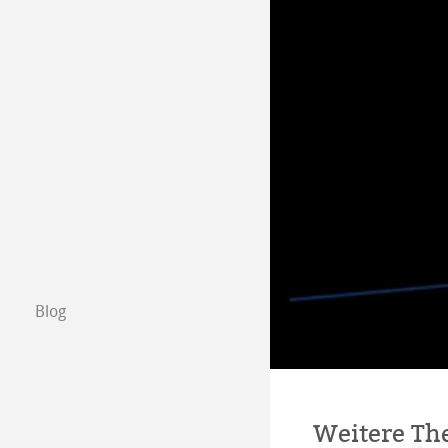
Händler in Ihre
B2B
Certified Studios
Schreiben Sie u
Messen & Termi
Blog
Weitere T