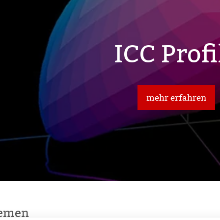
r Nähe
ICC Profi
ns
mehr erfahren
ne
hemen