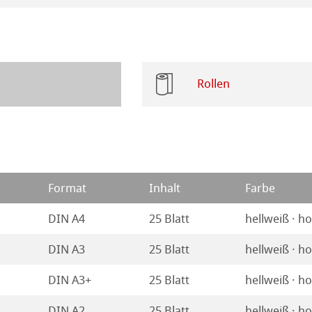
ession Watercolour
tion
kverfahren
henpapiere
piere
Rollen
r
piere
ierung
odukte
Format
Inhalt
Farbe
ella
DIN A4
25 Blatt
hellweiß · h
ahnemühle
DIN A3
25 Blatt
hellweiß · h
rt
DIN A3+
25 Blatt
hellweiß · h
DIN A2
25 Blatt
hellweiß · h