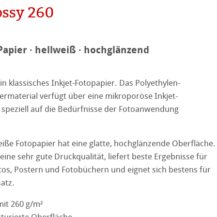
ossy 260
reen Rooster
ng
Papier · hellweiß · hochglänzend
in klassisches Inkjet-Fotopapier. Das Polyethylen-
ermaterial verfügt über eine mikroporöse Inkjet-
on
 speziell auf die Bedürfnisse der Fotoanwendung
ooth
weiße Fotopapier hat eine glatte, hochglänzende Oberfläche.
tured
r
eine sehr gute Druckqualität, liefert beste Ergebnisse für
os, Postern und Fotobüchern und eignet sich bestens für
ellence Program
atz.
ation
& QT Albums
Leinen Album
mit 260 g/m²