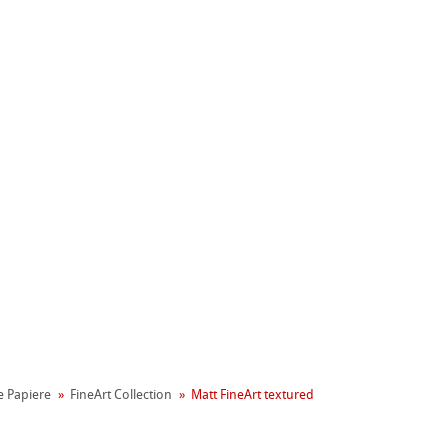
nemühle
le Papiere
FineArt Collection
Matt FineArt textured
t