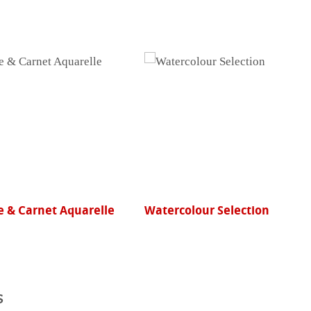
olour Selection
Cornwall
Eventos
s