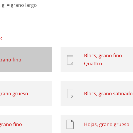
 gl = grano largo
 Watercolour
bado
Ingres Pastel
:
 Sketch
oks
s con lápiz
jo
Blocs, grano fino
d Questions
grano fino
Quattro
e cilíndrico
el
 y Acrílico
grano grueso
Blocs, grano satinado
ession Watercolour
ño
bado
grano fino
Hojas, grano grueso
s
rentes