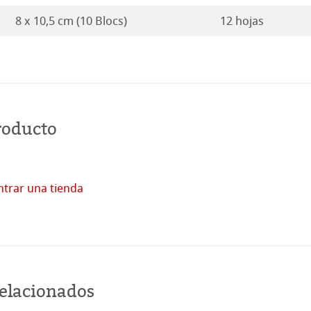
8 x 10,5 cm (10 Blocs)
12 hojas
roducto
trar una tienda
Comprar
en
línea
relacionados