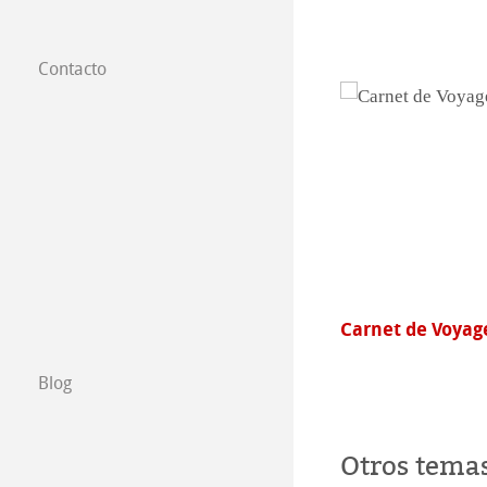
Contacto
Filiales
Dónde comprar
B2B
Certified Studios
Escribenos
a
Carnet de Voyage & Carnet Aquarelle
Waterc
Exposiciones y 
Blog
Otros tema