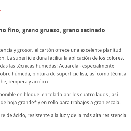
a
hle
ano fino, grano grueso, grano satinado
on
tencia y grosor, el cartón ofrece una excelente planitud
ooth
oto
n. La superficie dura facilita la aplicación de los colores.
das las técnicas húmedas: Acuarela - especialmente
tured
es ICC
bre húmeda, pintura de superficie lisa, así como técnica
che, témpera y acrílico.
ellence Program
ponible en bloque -encolado por los cuatro lados-, así
& QT Albums
InkJet FineArt
e hoja grande* y en rollo para trabajos a gran escala.
ahnemühle
ticate
re de ácido, resistente a la luz y de la más alta resistencia
.
cos de Hahnemuehle
nemühle
tinum Rag