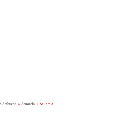
nemühle
oambiental
s Artísticos
Acuarela
Acuarela
reen Rooster
apel