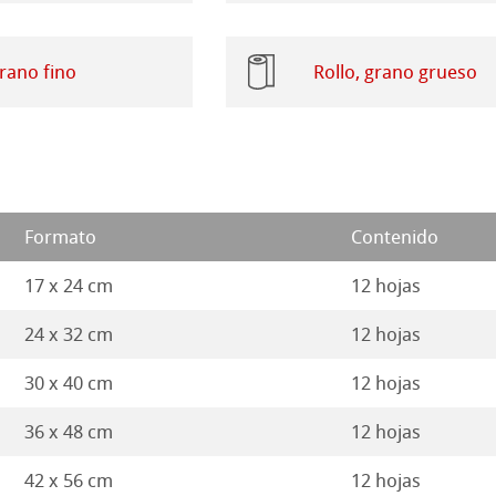
rados
ísticos
grano fino
Rollo, grano grueso
y Protección
ahnemühle
o
roductos
rt
seño Stella
Formato
Contenido
17 x 24 cm
12 hojas
24 x 32 cm
12 hojas
30 x 40 cm
12 hojas
36 x 48 cm
12 hojas
42 x 56 cm
12 hojas