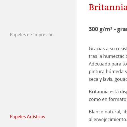
Britanni
Empleados
Jobs @Hahnemü
300 g/m² - gr
Prensa
Papeles de Impresión
FineArt Collecti
Natural Line
Gracias a su resis
Matt FineArt sm
Hahnemühle Ph
tras la humectació
Adecuado para to
Matt FineArt tex
Perfiles ICC
Download Perfil
pintura húmeda so
seca y lavis, goua
Glossy FineArt
FAQ
Hahnemühle Exc
Certified Studio
Britannia está dis
Canvas FineArt
Instalación
Contacto
Álbum FineArt 
Álbumes de lino 
como en formato d
Archivo
QT Albums x H
Protect & Authen
Blanco natural, lib
Papeles Artísticos
al envejecimiento
Papeles Artísti
Harman by Hah
Hahnemühle Pla