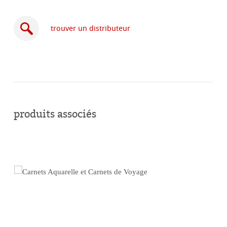
trouver un distributeur
acheter
en
produits associés
ligne