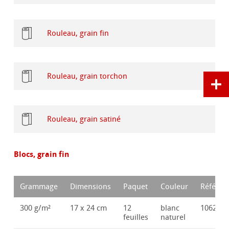
Rouleau, grain fin
Rouleau, grain torchon
Rouleau, grain satiné
Blocs, grain fin
Grammage
Dimensions
Paquet
Couleur
Référen
300 g/m²
17 x 24 cm
12
blanc
106289
feuilles
naturel