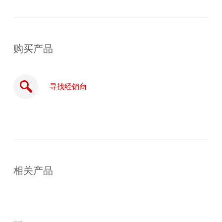
购买产品
寻找经销商
在
线
相关产品
购
买