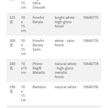
15
Ultra
cm
Smooth
325
10
FineArt
bright white ·
10640775
克
x
Baryta
high-gloss
15
finish
cm
300
10
FineArt
white · satin
10640776
克
x
Baryta
finish
15
Satin
cm
340
10
Photo
natural white
10640778
克
x15
Rag®
· high-gloss
cm
Metallic
metallic
finish
290
10
Bamboo
natural white
10640790
克
x
15
cm