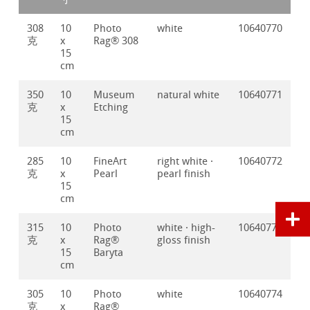
308
10
Photo
white
10640770
克
x
Rag® 308
15
cm
350
10
Museum
natural white
10640771
克
x
Etching
15
cm
285
10
FineArt
right white ·
10640772
克
x
Pearl
pearl finish
15
cm
315
10
Photo
white · high-
10640773
克
x
Rag®
gloss finish
15
Baryta
cm
305
10
Photo
white
10640774
克
x
Rag®